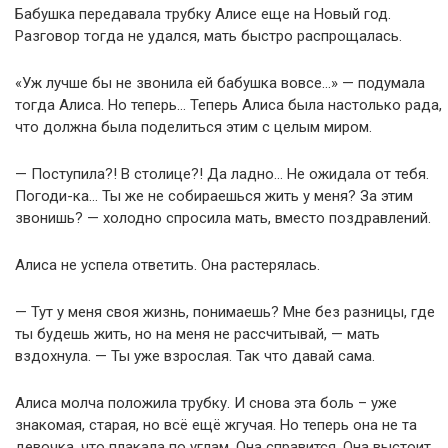
Бабушка передавала трубку Алисе еще на Новый год.
Разговор тогда не удался, мать быстро распрощалась.
«Уж лучше бы не звонила ей бабушка вовсе…» — подумала
тогда Алиса. Но теперь… Теперь Алиса была настолько рада,
что должна была поделиться этим с целым миром.
— Поступила?! В столице?! Да ладно… Не ожидала от тебя.
Погоди-ка… Ты же не собираешься жить у меня? За этим
звонишь? — холодно спросила мать, вместо поздравлений.
Алиса не успела ответить. Она растерялась.
— Тут у меня своя жизнь, понимаешь? Мне без разницы, где
ты будешь жить, но на меня не рассчитывай, — мать
вздохнула. — Ты уже взрослая. Так что давай сама.
Алиса молча положила трубку. И снова эта боль – уже
знакомая, старая, но всё ещё жгучая. Но теперь она не та
девочка, что плакала по углам. Она справится. Она выстоит.