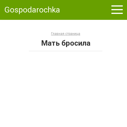
Skip
Gospodarochka
to
content
Главная страница
Мать бросила