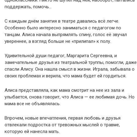
одноклассники. Никто не шутил над ней, наоборот, пытались
поддержать, помочь…
С каждым днём занятия в театре давались всё легче.
Особенно было интересно заниматься с педагогом по
танцам. Алиса начала выпрямлять спину, голос её звучал
увереннее, а взгляд больше не «прилипал» к полу.
Удивительной души педагог, Маргарита Сергеевна, и
замечательные друзья из театральной труппы, помогли, даже
спасли Алису. Она нашла смысл в жизни. Играла, забывала о
своих проблемах и верила, что мама будет ей гордиться.
Алиса представляла, как мама смотрит на нее из зала и
улыбается, снова говорит, что Алиса — ее любимая дочь. Но
мама все не объявлялась.
Впрочем, новые впечатления, первая любовь и друзья
отвлекали подростка от тревожных мыслей о травме,
которую ей нанесла мать.