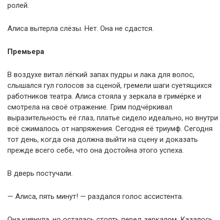
ролей.
Алиса вытерла слёзы. Нет. Она не сдастся.
Премьера
В воздухе витал лёгкий запах пудры и лака для волос,
слышался гул голосов за сценой, гремели шаги суетящихся
работников театра. Алиса стояла у зеркала в гримёрке и
смотрела на своё отражение. Грим подчёркивал
выразительность её глаз, платье сидело идеально, но внутри
всё сжималось от напряжения. Сегодня её триумф. Сегодня
тот день, когда она должна выйти на сцену и доказать
прежде всего себе, что она достойна этого успеха.
В дверь постучали.
— Алиса, пять минут! — раздался голос ассистента.
Она кивнула, но осталась стоять перед зеркалом. Казалось,