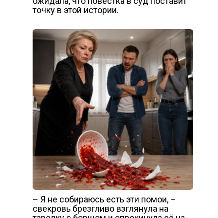
ожидала, что повестка в суд поставит
точку в этой истории.
– Я не собираюсь есть эти помои, –
свекровь брезгливо взглянула на
тарелку с борщом и опрокинула её на