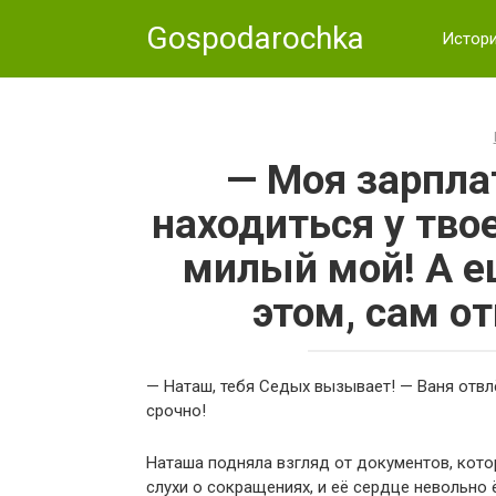
Skip
Gospodarochka
to
Истор
content
— Моя зарпла
находиться у тво
милый мой! А е
этом, сам о
— Наташ, тебя Седых вызывает! — Ваня отвл
срочно!
Наташа подняла взгляд от документов, кото
слухи о сокращениях, и её сердце невольно 