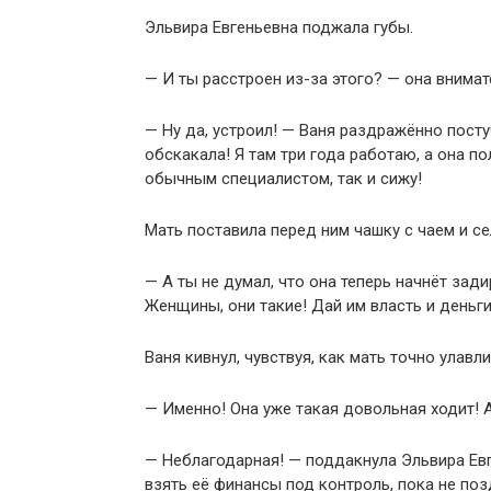
Эльвира Евгеньевна поджала губы.
— И ты расстроен из-за этого? — она внимат
— Ну да, устроил! — Ваня раздражённо посту
обскакала! Я там три года работаю, а она по
обычным специалистом, так и сижу!
Мать поставила перед ним чашку с чаем и се
— А ты не думал, что она теперь начнёт зад
Женщины, они такие! Дай им власть и деньг
Ваня кивнул, чувствуя, как мать точно улавл
— Именно! Она уже такая довольная ходит! А
— Неблагодарная! — поддакнула Эльвира Евг
взять её финансы под контроль, пока не поз