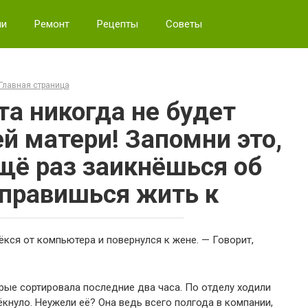
ии
Ремонт
Рецепты
Советы
Главная страница
та никогда не будет
ей матери! Запомни это,
щё раз заикнёшься об
тправишься жить к
ёкся от компьютера и повернулся к жене. — Говорит,
рые сортировала последние два часа. По отделу ходили
ёкнуло. Неужели её? Она ведь всего полгода в компании,