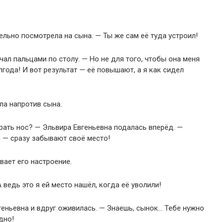
ельно посмотрела на сына. — Ты же сам её туда устроил!
чал пальцами по столу. — Но не для того, чтобы она меня
лгода! И вот результат — её повышают, а я как сидел
ла напротив сына.
ирать нос? — Эльвира Евгеньевна подалась вперёд. —
и — сразу забывают своё место!
ивает его настроение.
 ведь это я ей место нашёл, когда её уволили!
еньевна и вдруг оживилась. — Знаешь, сынок… Тебе нужно
дно!