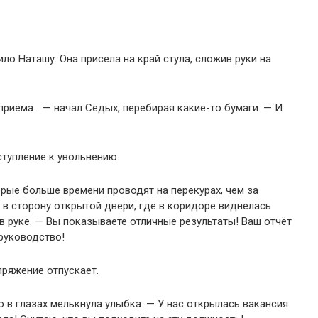
ло Наташу. Она присела на край стула, сложив руки на
риёма… — начал Седых, перебирая какие-то бумаги. — И
ступление к увольнению.
орые больше времени проводят на перекурах, чем за
в сторону открытой двери, где в коридоре виднелась
 в руке. — Вы показываете отличные результаты! Ваш отчёт
руководство!
пряжение отпускает.
о в глазах мелькнула улыбка. — У нас открылась вакансия