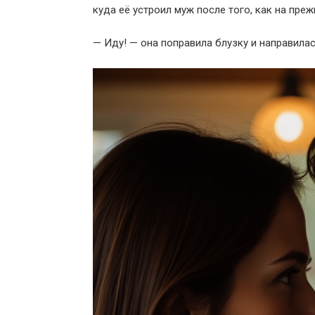
куда её устроил муж после того, как на пре
— Иду! — она поправила блузку и направилас