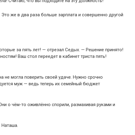
ла! Считаю, что вы подходите на эту должность!
 Это же в два раза больше зарплата и совершенно другой
оторые за пять лет! — отрезал Седых. — Решение принято!
остям! Ваш стол переедет в кабинет триста пять!
на не могла поверить своей удаче. Нужно срочно
адуется муж — ведь теперь их семейный бюджет
 Они о чём-то оживлённо спорили, размахивая руками и
 Наташа.