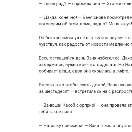
— Ты не рад? — спросила она. — Это же отл
— Да-да, конечно! — Ваня снова посмотрел 
поговорим об этом дома, ладно? Меня ждут!
Он быстро чмокнул её в щёку и вернулся к с
чувствуя, как радость от новости медленно т
Весь оставшийся день Ваня избегал её. Даж
задержится, нужно кое-что доделать. Но На
собирает вещи, едва она скрылась в лифте.
Вместо того чтобы ехать домой, Ваня напра
за шестьдесят — встретила сына с распрост
— Ванюша! Какой сюрприз! — она провела его
тебя такое лицо…
— Наташку повысили! — Ваня тяжело опустилс