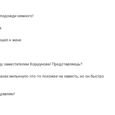
 подожди немного!
а.
ошёл к жене.
ду заместителем Коршунова! Представляешь?
лазах мелькнуло что-то похожее на зависть, но он быстро
дравляю!