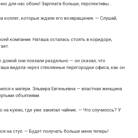
ично для нас обоих! Зарплата больше, перспективы…
на коллег, которые ждали его возвращения. — Слушай,
воей компании. Наташа осталась стоять в коридоре,
ает.
е домой они поехали раздельно — он сказал, что
таша видела через стеклянные перегородки офиса, как он
вился к матери. Эльвира Евгеньевна — властная женщина
ёртыми объятиями.
 на кухню, где уже закипал чайник. — Что случилось? У
я на стул. — Будет получать больше меня теперь!