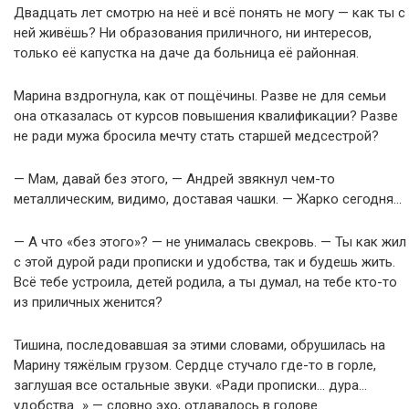
Двадцать лет смотрю на неё и всё понять не могу — как ты с
ней живёшь? Ни образования приличного, ни интересов,
только её капустка на даче да больница её районная.
Марина вздрогнула, как от пощёчины. Разве не для семьи
она отказалась от курсов повышения квалификации? Разве
не ради мужа бросила мечту стать старшей медсестрой?
— Мам, давай без этого, — Андрей звякнул чем-то
металлическим, видимо, доставая чашки. — Жарко сегодня…
— А что «без этого»? — не унималась свекровь. — Ты как жил
с этой дурой ради прописки и удобства, так и будешь жить.
Всё тебе устроила, детей родила, а ты думал, на тебе кто-то
из приличных женится?
Тишина, последовавшая за этими словами, обрушилась на
Марину тяжёлым грузом. Сердце стучало где-то в горле,
заглушая все остальные звуки. «Ради прописки… дура…
удобства…» — словно эхо, отдавалось в голове.