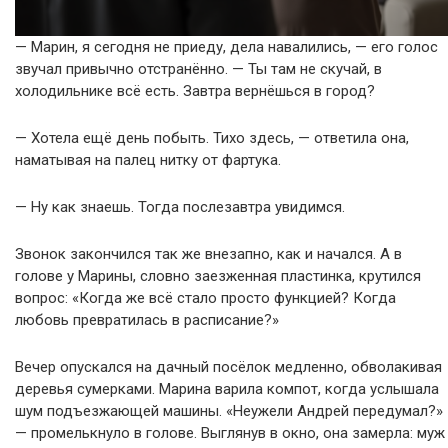
— Марин, я сегодня не приеду, дела навалились, — его голос
звучал привычно отстранённо. — Ты там не скучай, в
холодильнике всё есть. Завтра вернёшься в город?
— Хотела ещё день побыть. Тихо здесь, — ответила она,
наматывая на палец нитку от фартука.
— Ну как знаешь. Тогда послезавтра увидимся.
Звонок закончился так же внезапно, как и начался. А в
голове у Марины, словно заезженная пластинка, крутился
вопрос: «Когда же всё стало просто функцией? Когда
любовь превратилась в расписание?»
Вечер опускался на дачный посёлок медленно, обволакивая
деревья сумерками. Марина варила компот, когда услышала
шум подъезжающей машины. «Неужели Андрей передумал?»
— промелькнуло в голове. Выглянув в окно, она замерла: муж