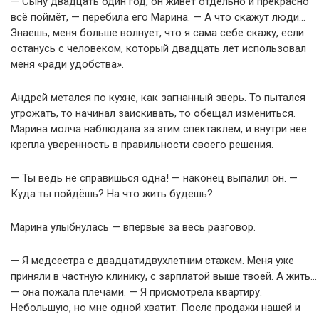
— Сыну двадцать один год, он живёт отдельно и прекрасно
всё поймёт, — перебила его Марина. — А что скажут люди…
Знаешь, меня больше волнует, что я сама себе скажу, если
останусь с человеком, который двадцать лет использовал
меня «ради удобства».
Андрей метался по кухне, как загнанный зверь. То пытался
угрожать, то начинал заискивать, то обещал измениться.
Марина молча наблюдала за этим спектаклем, и внутри неё
крепла уверенность в правильности своего решения.
— Ты ведь не справишься одна! — наконец выпалил он. —
Куда ты пойдёшь? На что жить будешь?
Марина улыбнулась — впервые за весь разговор.
— Я медсестра с двадцатидвухлетним стажем. Меня уже
приняли в частную клинику, с зарплатой выше твоей. А жить…
— она пожала плечами. — Я присмотрела квартиру.
Небольшую, но мне одной хватит. После продажи нашей и