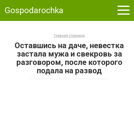
Skip
Gospodarochka
to
content
Главная страница
Оставшись на даче, невестка
застала мужа и свекровь за
разговором, после которого
подала на развод