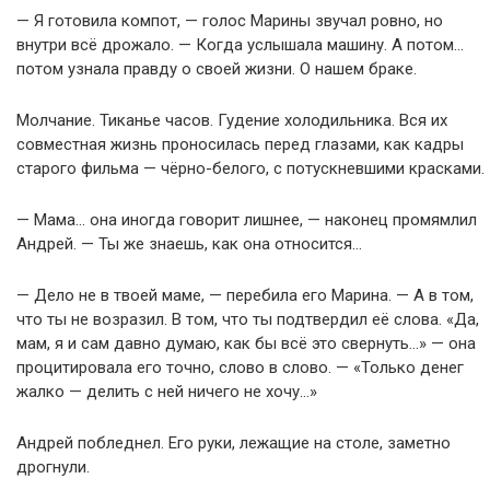
— Я готовила компот, — голос Марины звучал ровно, но
внутри всё дрожало. — Когда услышала машину. А потом…
потом узнала правду о своей жизни. О нашем браке.
Молчание. Тиканье часов. Гудение холодильника. Вся их
совместная жизнь проносилась перед глазами, как кадры
старого фильма — чёрно-белого, с потускневшими красками.
— Мама… она иногда говорит лишнее, — наконец промямлил
Андрей. — Ты же знаешь, как она относится…
— Дело не в твоей маме, — перебила его Марина. — А в том,
что ты не возразил. В том, что ты подтвердил её слова. «Да,
мам, я и сам давно думаю, как бы всё это свернуть…» — она
процитировала его точно, слово в слово. — «Только денег
жалко — делить с ней ничего не хочу…»
Андрей побледнел. Его руки, лежащие на столе, заметно
дрогнули.