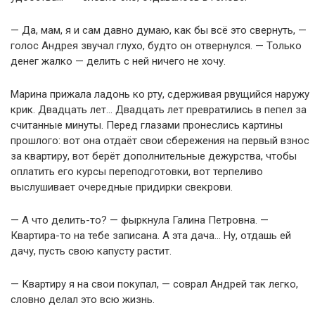
— Да, мам, я и сам давно думаю, как бы всё это свернуть, —
голос Андрея звучал глухо, будто он отвернулся. — Только
денег жалко — делить с ней ничего не хочу.
Марина прижала ладонь ко рту, сдерживая рвущийся наружу
крик. Двадцать лет… Двадцать лет превратились в пепел за
считанные минуты. Перед глазами пронеслись картины
прошлого: вот она отдаёт свои сбережения на первый взнос
за квартиру, вот берёт дополнительные дежурства, чтобы
оплатить его курсы переподготовки, вот терпеливо
выслушивает очередные придирки свекрови.
— А что делить-то? — фыркнула Галина Петровна. —
Квартира-то на тебе записана. А эта дача… Ну, отдашь ей
дачу, пусть свою капусту растит.
— Квартиру я на свои покупал, — соврал Андрей так легко,
словно делал это всю жизнь.