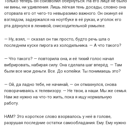
Только теперь он соизволил обернуться. На его лице не было
ни вины, ни удивления. Лишь лёгкая тень досады, словно она
оторвала его от чего-то невыразимо важного. Он окинул её
взглядом, задержался на ноутбуке в её руках, и уголок его
рта дёрнулся в ленивой, снисходительной ухмылке.
— Ну, взял, — сказал он так просто, будто речь шла о
последнем куске пирога из холодильника. — А что такого?
— Что такого? — повторила она, и её тихий голос начал
вибрировать, набирая силу. Она сделала шаг вперёд. — Там
были все мои деньги. Все. До копейки. Ты понимаешь это?
— Ой, да ладно тебе, не начинай, — он отмахнулся, снова
поворачиваясь к телевизору. — Не твои, а наши. Мы же семья.
Нам же нужно на что-то жить, пока я ищу нормальную
работу.
НАМ? Это короткое слово взорвалось у неё в голове,
разрушая последние остатки самообладания. Ему. Ему нужно