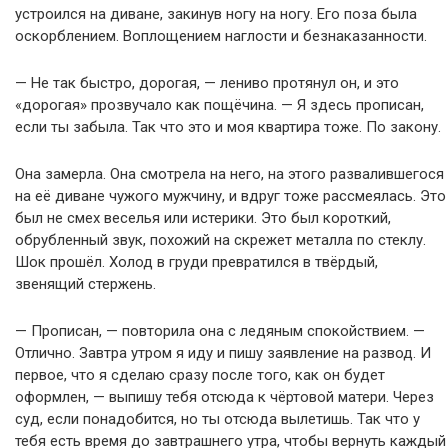
устроился на диване, закинув ногу на ногу. Его поза была
оскорблением. Воплощением наглости и безнаказанности.
— Не так быстро, дорогая, — лениво протянул он, и это
«дорогая» прозвучало как пощёчина. — Я здесь прописан,
если ты забыла. Так что это и моя квартира тоже. По закону.
Она замерла. Она смотрела на него, на этого развалившегося
на её диване чужого мужчину, и вдруг тоже рассмеялась. Это
был не смех веселья или истерики. Это был короткий,
обрубленный звук, похожий на скрежет металла по стеклу.
Шок прошёл. Холод в груди превратился в твёрдый,
звенящий стержень.
— Прописан, — повторила она с ледяным спокойствием. —
Отлично. Завтра утром я иду и пишу заявление на развод. И
первое, что я сделаю сразу после того, как он будет
оформлен, — выпишу тебя отсюда к чёртовой матери. Через
суд, если понадобится, но ты отсюда вылетишь. Так что у
тебя есть время до завтрашнего утра, чтобы вернуть каждый