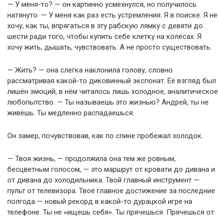
— У меня-то? — он картинно усмехнулся, но получилось
натянуто. — У меня как раз есть устремления. Я в поиске. Я не
хочу, как ты, впрягаться в эту рабскую лямку с девяти до
шести ради того, чтобы купить себе клетку на колёсах. Я
хочу жить, дышать, чувствовать. А не просто существовать.
— Жить? — она слегка наклонила голову, словно
рассматривая какой-то диковинный экспонат. Её взгляд был
лишён эмоций, в нём читалось лишь холодное, аналитическое
любопытство. — Ты называешь это жизнью? Андрей, ты не
живёшь. Ты медленно распадаешься.
Он замер, почувствовав, как по спине пробежал холодок.
— Твоя жизнь, — продолжила она тем же ровным,
бесцветным голосом, — это маршрут от кровати до дивана и
от дивана до холодильника. Твой главный инструмент —
пульт от телевизора. Твоё главное достижение за последние
полгода — новый рекорд в какой-то дурацкой игре на
телефоне. Ты не «ищешь себя». Ты прячешься. Прячешься от