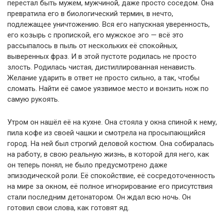
перестал быть мужем, мужчиной, даже просто соседом. Она
превратила его в биологический термин, в нечто,
подлежащее уничтожению. Вся его напускная уверенность,
его козырь с пропиской, его мужское эго — всё это
рассыпалось в пыль от нескольких её спокойных,
выверенных фраз. И в этой пустоте родилась не просто
злость. Родилась чистая, дистиллированная ненависть.
Желание ударить в ответ не просто сильно, а так, чтобы
сломать. Найти её самое уязвимое место и вонзить нож по
самую рукоять.
Утром он нашёл её на кухне. Она стояла у окна спиной к нему,
пила кофе из своей чашки и смотрела на просыпающийся
город. На ней был строгий деловой костюм. Она собиралась
на работу, в свою реальную жизнь, в которой для него, как
он теперь понял, не было предусмотрено даже
эпизодической роли. Её спокойствие, её сосредоточенность
на мире за окном, её полное игнорирование его присутствия
стали последним детонатором. Он ждал всю ночь. Он
готовил свои слова, как готовят яд.