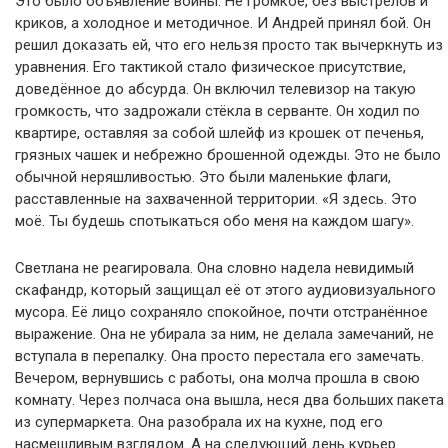
Это было объявление войны. Не громкое, без выстрелов и
криков, а холодное и методичное. И Андрей принял бой. Он
решил доказать ей, что его нельзя просто так вычеркнуть из
уравнения. Его тактикой стало физическое присутствие,
доведённое до абсурда. Он включил телевизор на такую
громкость, что задрожали стёкла в серванте. Он ходил по
квартире, оставляя за собой шлейф из крошек от печенья,
грязных чашек и небрежно брошенной одежды. Это не было
обычной неряшливостью. Это были маленькие флаги,
расставленные на захваченной территории. «Я здесь. Это
моё. Ты будешь спотыкаться обо меня на каждом шагу».
Светлана не реагировала. Она словно надела невидимый
скафандр, который защищал её от этого аудиовизуального
мусора. Её лицо сохраняло спокойное, почти отстранённое
выражение. Она не убирала за ним, не делала замечаний, не
вступала в перепалку. Она просто перестала его замечать.
Вечером, вернувшись с работы, она молча прошла в свою
комнату. Через полчаса она вышла, неся два больших пакета
из супермаркета. Она разобрала их на кухне, под его
насмешливым взглядом. А на следующий день курьер