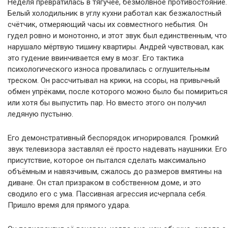
Неделя превратилась в тягучее, безмолвное противостояние.
Белый холодильник в углу кухни работал как безжалостный
счётчик, отмеряющий часы их совместного небытия. Он
гудел ровно и монотонно, и этот звук был единственным, что
нарушало мёртвую тишину квартиры. Андрей чувствовал, как
это гудение ввинчивается ему в мозг. Его тактика
психологического износа провалилась с оглушительным
треском. Он рассчитывал на крики, на ссоры, на привычный
обмен упрёками, после которого можно было бы помириться
или хотя бы выпустить пар. Но вместо этого он получил
ледяную пустыню.
Его демонстративный беспорядок игнорировался. Громкий
звук телевизора заставлял её просто надевать наушники. Его
присутствие, которое он пытался сделать максимально
объёмным и навязчивым, сжалось до размеров вмятины на
диване. Он стал призраком в собственном доме, и это
сводило его с ума. Пассивная агрессия исчерпала себя.
Пришло время для прямого удара.