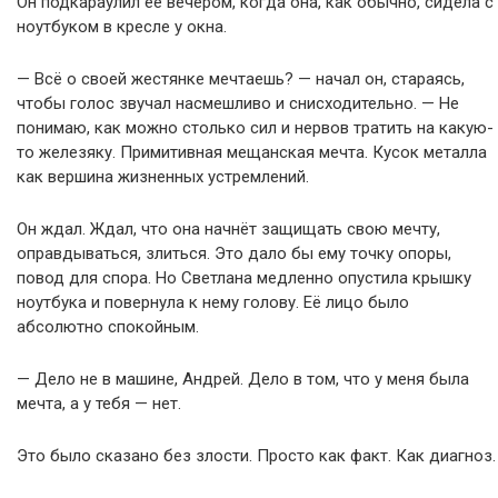
Он подкараулил её вечером, когда она, как обычно, сидела с
ноутбуком в кресле у окна.
— Всё о своей жестянке мечтаешь? — начал он, стараясь,
чтобы голос звучал насмешливо и снисходительно. — Не
понимаю, как можно столько сил и нервов тратить на какую-
то железяку. Примитивная мещанская мечта. Кусок металла
как вершина жизненных устремлений.
Он ждал. Ждал, что она начнёт защищать свою мечту,
оправдываться, злиться. Это дало бы ему точку опоры,
повод для спора. Но Светлана медленно опустила крышку
ноутбука и повернула к нему голову. Её лицо было
абсолютно спокойным.
— Дело не в машине, Андрей. Дело в том, что у меня была
мечта, а у тебя — нет.
Это было сказано без злости. Просто как факт. Как диагноз.