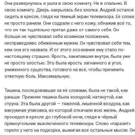
Она развернулась и ушла в свою комнату. Не в спальню. В
свою комнату. Дверь закрылась без хлопка. Андрей остался
сидеть в кресле, глядя на тёмный экран телевизора. Её слова
не просто ранили. Они содрали с него кожу, обнажив всё то,
что он так тщательно прятал даже от самого себя. Он
больше не чувствовал себя хозяином положения,
несправедливо обиженным мужем. Он чувствовал себя тем,
кем она его назвала. И от этого осознания ему стало по-
настоящему страшно. Ярость, закипавшая внутри, была уже
не просто злостью. Это была ярость загнанного в угол,
униженного существа, готового на всё, чтобы причинить
ответную боль. Максимальную.
Тишина, последовавшая за её словами, была не такой, как
раньше. Прежняя тишина была холодной, натянутой, как
струна. Эта была другой — тяжёлой, лишённой воздуха, как
вакуумная упаковка, из которой откачали всю жизнь. Андрей
просидел в кресле до глубокой ночи, глядя в чёрный
прямоугольник выключенного телевизора. Слово «паразит»
горело у него на подкорке, выжигая все остальные мысли. Он