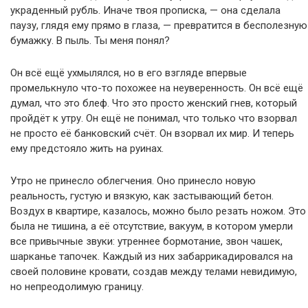
украденный рубль. Иначе твоя прописка, — она сделала
паузу, глядя ему прямо в глаза, — превратится в бесполезную
бумажку. В пыль. Ты меня понял?
Он всё ещё ухмылялся, но в его взгляде впервые
промелькнуло что-то похожее на неуверенность. Он всё ещё
думал, что это блеф. Что это просто женский гнев, который
пройдёт к утру. Он ещё не понимал, что только что взорвал
не просто её банковский счёт. Он взорвал их мир. И теперь
ему предстояло жить на руинах.
Утро не принесло облегчения. Оно принесло новую
реальность, густую и вязкую, как застывающий бетон.
Воздух в квартире, казалось, можно было резать ножом. Это
была не тишина, а её отсутствие, вакуум, в котором умерли
все привычные звуки: утреннее бормотание, звон чашек,
шарканье тапочек. Каждый из них забаррикадировался на
своей половине кровати, создав между телами невидимую,
но непреодолимую границу.