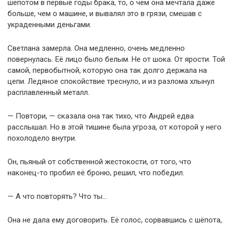
шёпотом в первые годы брака, то, о чём она мечтала даже
больше, чем о машине, и вывалял это в грязи, смешав с
украденными деньгами.
Светлана замерла. Она медленно, очень медленно
повернулась. Её лицо было белым. Не от шока. От ярости. Той
самой, первобытной, которую она так долго держала на
цепи. Ледяное спокойствие треснуло, и из разлома хлынул
расплавленный металл.
— Повтори, — сказала она так тихо, что Андрей едва
расслышал. Но в этой тишине была угроза, от которой у него
похолодело внутри.
Он, пьяный от собственной жестокости, от того, что
наконец-то пробил её броню, решил, что победил.
— А что повторять? Что ты…
Она не дала ему договорить. Её голос, сорвавшись с шёпота,