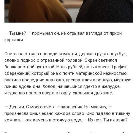
— Ты мне? — промычал он, не отрывая взгляда от яркой
картинки.
Светлана стояла посреди комнаты, держа в руках ноутбук,
словно поднос с отрезанной головой. Экран светился
безжалостной пустотой. Ноль рублей, ноль копеек. График
сбережений, который она с почти материнской нежностью
растила последние два года, превратился в ровную, мёртвую
линию вдоль дна. Холод, начавшийся где-то в желудке,
медленно пополз вверх, к горлу, сковывая дыхание.
— Деньги. С моего счёта. Накопления. На машину, —
произнесла она, чеканя каждое слово. Оно падало в тишину
комнаты, как камень в стоячую воду. — Их нет. Ты их взял?