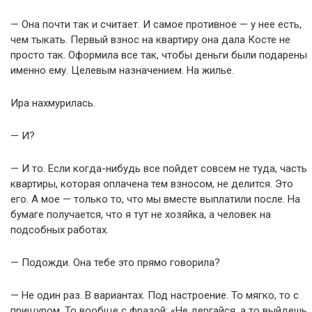
— Она почти так и считает. И самое противное — у нее есть,
чем тыкать. Первый взнос на квартиру она дала Косте не
просто так. Оформила все так, чтобы деньги были подарены
именно ему. Целевым назначением. На жилье.
Ира нахмурилась.
— И?
— И то. Если когда-нибудь все пойдет совсем не туда, часть
квартиры, которая оплачена тем взносом, не делится. Это
его. А мое — только то, что мы вместе выплатили после. На
бумаге получается, что я тут не хозяйка, а человек на
подсобных работах.
— Подожди. Она тебе это прямо говорила?
— Не один раз. В вариантах. Под настроение. То мягко, то с
прищуром. То вообще с фразой: «Не дергайся, а то выйдешь