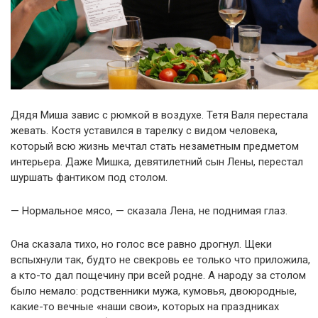
Дядя Миша завис с рюмкой в воздухе. Тетя Валя перестала
жевать. Костя уставился в тарелку с видом человека,
который всю жизнь мечтал стать незаметным предметом
интерьера. Даже Мишка, девятилетний сын Лены, перестал
шуршать фантиком под столом.
— Нормальное мясо, — сказала Лена, не поднимая глаз.
Она сказала тихо, но голос все равно дрогнул. Щеки
вспыхнули так, будто не свекровь ее только что приложила,
а кто-то дал пощечину при всей родне. А народу за столом
было немало: родственники мужа, кумовья, двоюродные,
какие-то вечные «наши свои», которых на праздниках