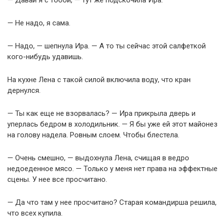
— Давай я с тобой, — тут же подскочила Ира.
— Не надо, я сама.
— Надо, — шепнула Ира. — А то ты сейчас этой салфеткой
кого-нибудь удавишь.
На кухне Лена с такой силой включила воду, что кран
дернулся.
— Ты как еще не взорвалась? — Ира прикрыла дверь и
уперлась бедром в холодильник. — Я бы уже ей этот майонез
на голову надела. Ровным слоем. Чтобы блестела.
— Очень смешно, — выдохнула Лена, счищая в ведро
недоеденное мясо. — Только у меня нет права на эффектные
сцены. У нее все просчитано.
— Да что там у нее просчитано? Старая командирша решила,
что всех купила.