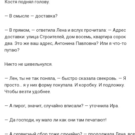
Костя поднял голову.
— В смысле — доставка?
— В прямом, — ответила Лена и вслух прочитала: — Адрес
доставки: улица Строителей, дом восемь, квартира сорок
два. Это же ваш адрес, Антонина Павловна? Или я что-то
путаю?
Никто не шевельнулся.
— Лен, ты не так поняла, — быстро сказала свекровь. — Я
просто… я у них форму покупала. И коробку. И подложку.
Чтобы везти удобнее.
— А пирог, значит, случайно вписали? — уточнила Ира.
— Да господи, ну мало ли как они там печатают!
— А сервисный сбор тоже случайно? — продолжала Лена, все