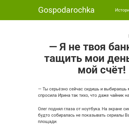
Skip
Gospodarochka
to
Истор
content
— Я не твоя бан
тащить мои день
мой счёт!
— Ты серьёзно сейчас сидишь и выбираешь 
спросила Ирина так тихо, что даже чайник н
Олег поднял глаза от ноутбука. На экране си
будто собиралась не показывать сериалы Ва
площади.