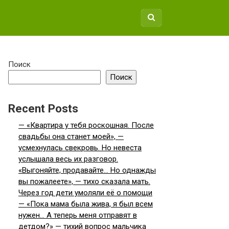
Поиск
Поиск
Recent Posts
— «Квартира у тебя роскошная. После
свадьбы она станет моей», —
усмехнулась свекровь. Но невеста
услышала весь их разговор.
«Выгоняйте, продавайте… Но однажды
вы пожалеете», — тихо сказала мать.
Через год дети умоляли её о помощи
— «Пока мама была жива, я был всем
нужен… А теперь меня отправят в
детдом?» — тихий вопрос мальчика