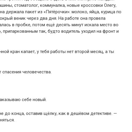
ашины, стоматолог, коммуналка, новые кроссовки Олегу,
она держала пакет из «Пятёрочки»: молоко, яйца, курица по
мокрый веник через два дня. На работе она провела
алась в пробке, потом ещё десять минут искала место во
 припаркованным так, будто водитель уходил на фронт и
нной кран капает, у тебя работы нет второй месяц, а ты
т спасения человечества.
 заказываю себе новый.
не до конца, оставив щёлку, как в дешёвом детективе. —
няться.