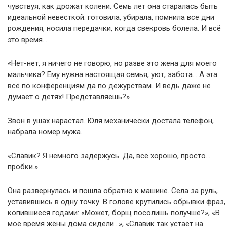
чувствуя, как дрожат колени. Семь лет она старалась быть
идеальной невесткой: готовила, убирала, помнила все дни
рождения, носила передачки, когда свекровь болела. И всё
это время…
«Нет-нет, я ничего не говорю, но разве это жена для моего
мальчика? Ему нужна настоящая семья, уют, забота… А эта
всё по конференциям да по дежурствам. И ведь даже не
думает о детях! Представляешь?»
Звон в ушах нарастал. Юля механически достала телефон,
набрала номер мужа.
«Славик? Я немного задержусь. Да, всё хорошо, просто…
пробки.»
Она развернулась и пошла обратно к машине. Села за руль,
уставившись в одну точку. В голове крутились обрывки фраз,
копившиеся годами: «Может, борщ посолишь получше?», «В
моё время жёны дома сидели…», «Славик так устаёт на