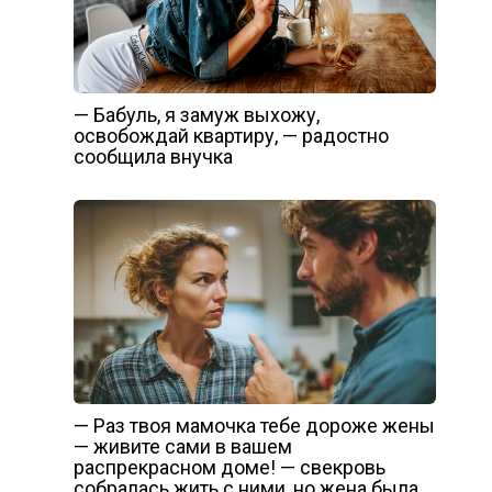
— Бабуль, я замуж выхожу,
освобождай квартиру, — радостно
сообщила внучка
— Раз твоя мамочка тебе дороже жены
— живите сами в вашем
распрекрасном доме! — свекровь
собралась жить с ними, но жена была