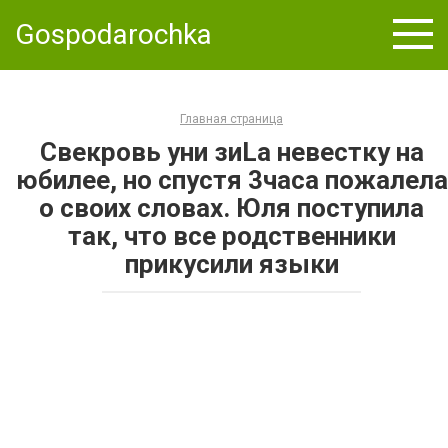
Skip
Gospodarochka
to
content
Главная страница
Свекровь уни зиLа невестку на
юбилее, но спустя 3часа пожалела
о своих словах. Юля поступила
так, что все родственники
прикусили языки