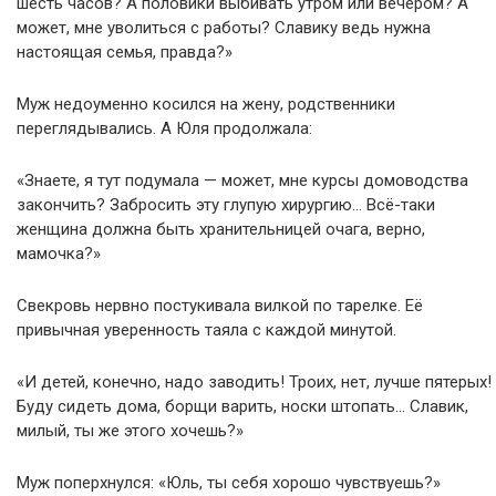
шесть часов? А половики выбивать утром или вечером? А
может, мне уволиться с работы? Славику ведь нужна
настоящая семья, правда?»
Муж недоуменно косился на жену, родственники
переглядывались. А Юля продолжала:
«Знаете, я тут подумала — может, мне курсы домоводства
закончить? Забросить эту глупую хирургию… Всё-таки
женщина должна быть хранительницей очага, верно,
мамочка?»
Свекровь нервно постукивала вилкой по тарелке. Её
привычная уверенность таяла с каждой минутой.
«И детей, конечно, надо заводить! Троих, нет, лучше пятерых!
Буду сидеть дома, борщи варить, носки штопать… Славик,
милый, ты же этого хочешь?»
Муж поперхнулся: «Юль, ты себя хорошо чувствуешь?»