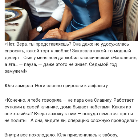
«Нет, Вера, ты представляешь? Она даже не удосужилась
спросить, какой торт я люблю! Заказала какой-то модный
десерт… Сын у меня всегда любил классический «Наполеон»,
а эта… — пауза, — даже этого не знает. Седьмой год
замужем!»
Юля замерла. Ноги словно приросли к асфальту.
«Конечно, я тебе говорила — не пара она Славику. Работает
сутками в своей клинике, дома бывает набегами. Какая из
неё хозяйка? Вчера захожу к ним — посуда немытая, цветы
не политы… А она, видите ли, операцию сложную проводила!»
Внутри всё похолодело. Юля прислонилась к забору,