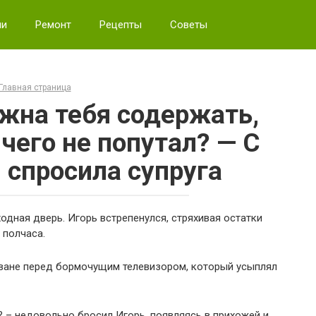
ии
Ремонт
Рецепты
Советы
Главная страница
лжна тебя содержать,
чего не попутал? — С
спросила супруга
ходная дверь. Игорь встрепенулся, стряхивая остатки
 полчаса.
иване перед бормочущим телевизором, который усыплял
 – недовольно бросил Игорь, появляясь в прихожей и