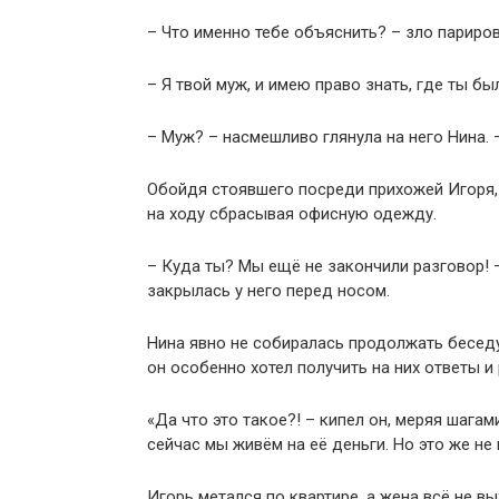
– Что именно тебе объяснить? – зло париров
– Я твой муж, и имею право знать, где ты бы
– Муж? – насмешливо глянула на него Нина. 
Обойдя стоявшего посреди прихожей Игоря, 
на ходу сбрасывая офисную одежду.
– Куда ты? Мы ещё не закончили разговор! 
закрылась у него перед носом.
Нина явно не собиралась продолжать беседу
он особенно хотел получить на них ответы 
«Да что это такое?! – кипел он, меряя шагам
сейчас мы живём на её деньги. Но это же не 
Игорь метался по квартире, а жена всё не в