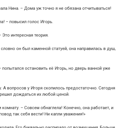
ала Нина. – Дома уж точно я не обязана отчитываться!
ла! – повысил голос Игорь.
– Это интересная теория.
словно он был каменной статуей, она направилась в душ,
– попытался остановить её Игорь, но дверь ванной уже
. А вопросов у Игоря скопилось предостаточно. Сегодня
и решил дождаться их любой ценой.
и комнату. – Совсем обнаглела! Конечно, она работает, и
повод так себя вести! Ни капли уважения!»
ыходила. Его буквально распирало от возмущения. Больше