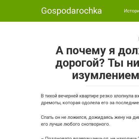
Skip
Gospodarochka
to
Истор
content
А почему я до
дорогой? Ты ни
изумлением 
В тихой вечерней квартире резко хлопнула в
дремоты, которая одолела его за последние
Спать он не ложился, дожидаясь жену на д
его лучше любого снотворного.
– Поздновато возвращаешься, не находишь?