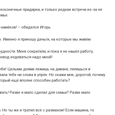
бесконечные придирки, и только редкие встречи из-за её
емье.
 намёков! – обиделся Игорь.
ю. Именно я приношу деньги, на которые мы живём.
удности. Меня сократили, и пока я не нашёл работу,
повод издеваться надо мной!
ебя! Целыми днями лежишь на диване, пялишься в
азала тебе ни слова в упрёк. Но скажи мне, дорогой, почему
торый ещё вполне способен работать?
вать! Разве я мало сделал для семьи? Разве мало
 Но ты же и тратил всё с размахом! Если машина, то