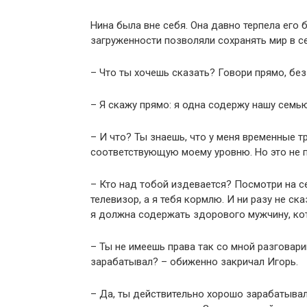
Нина была вне себя. Она давно терпела его 
загруженности позволяли сохранять мир в с
– Что ты хочешь сказать? Говори прямо, без
– Я скажу прямо: я одна содержу нашу семь
– И что? Ты знаешь, что у меня временные тр
соответствующую моему уровню. Но это не 
– Кто над тобой издевается? Посмотри на с
телевизор, а я тебя кормлю. И ни разу не ск
я должна содержать здорового мужчину, ко
– Ты не имеешь права так со мной разговари
зарабатывал? – обиженно закричал Игорь.
– Да, ты действительно хорошо зарабатывал.