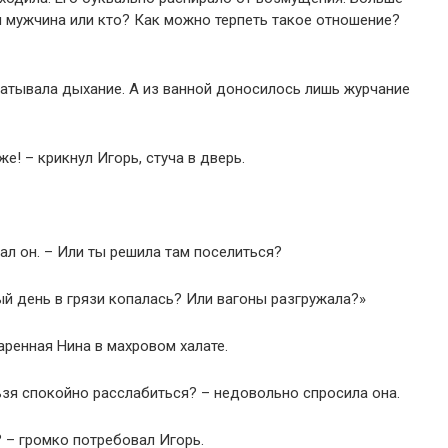
он мужчина или кто? Как можно терпеть такое отношение?
ватывала дыхание. А из ванной доносилось лишь журчание
е! – крикнул Игорь, стуча в дверь.
л он. – Или ты решила там поселиться?
ый день в грязи копалась? Или вагоны разгружала?»
аренная Нина в махровом халате.
ьзя спокойно расслабиться? – недовольно спросила она.
? – громко потребовал Игорь.