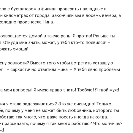
ила с бухгалтером в филиал проверить накладные и
и километрах от города. Закончили мы в восемь вечера, а
 холодно произнесла Нина.
 возвращается домой в такую рань! Я против! Раньше ты
 Откуда мне знать, может, у тебя кто-то появился! –
ержать эмоций.
цену ревности? Вместо того чтобы встретить уставшую
г… – саркастично ответила Нина. – У тебя явно проблемы
а мои вопросы! Я имею право знать! Требую! Я твой муж!
ия я стала задерживаться? Это же очевидно! Только
бе, почему у меня не может быть любовника, которого ты
ботаю так много, что даже поесть иногда некогда.
ит рассказать, почему я так много работаю? Что молчишь?
ж!