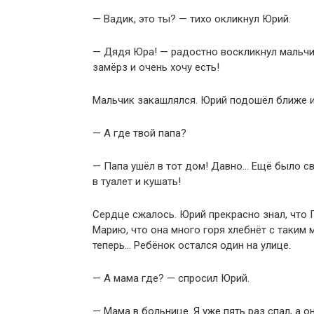
— Вадик, это ты? — тихо окликнул Юрий.
— Дядя Юра! — радостно воскликнул мальчик.
замёрз и очень хочу есть!
Мальчик закашлялся. Юрий подошёл ближе и
— А где твой папа?
— Папа ушёл в тот дом! Давно… Ещё было све
в туалет и кушать!
Сердце сжалось. Юрий прекрасно знал, что
Марию, что она много горя хлебнёт с таким м
теперь… Ребёнок остался один на улице.
— А мама где? — спросил Юрий.
— Мама в больнице. Я уже пять раз спал, а о