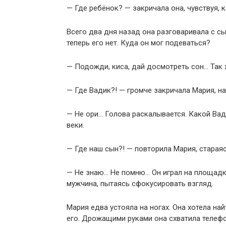
— Где ребёнок? — закричала она, чувствуя, 
Всего два дня назад она разговаривала с сы
теперь его нет. Куда он мог подеваться?
— Подожди, киса, дай досмотреть сон… Так 
— Где Вадик?! — громче закричала Мария, на
— Не ори… Голова раскалывается. Какой Вад
веки.
— Где наш сын?! — повторила Мария, старая
— Не знаю… Не помню… Он играл на площадке
мужчина, пытаясь сфокусировать взгляд.
Мария едва устояла на ногах. Она хотела най
его. Дрожащими руками она схватила телеф