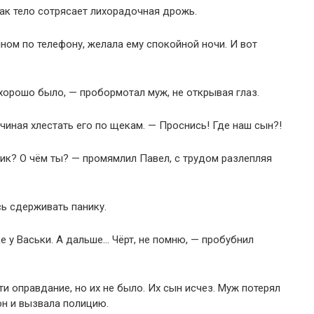
как тело сотрясает лихорадочная дрожь.
ном по телефону, желала ему спокойной ночи. И вот
хорошо было, — пробормотал муж, не открывая глаз.
чиная хлестать его по щекам. — Проснись! Где наш сын?!
ик? О чём ты? — промямлил Павел, с трудом разлепляя
сь сдерживать панику.
 у Васьки. А дальше… Чёрт, не помню, — пробубнил
ти оправдание, но их не было. Их сын исчез. Муж потерял
он и вызвала полицию.