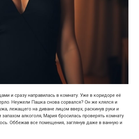
щами и сразу направилась в комнату. Уже в коридоре её
мерло. Неужели Пашка снова сорвался? Он же клялся и
жа, лежащего на диване лицом вверх, раскинув руки и
 запахом алкоголя, Мария бросилась проверять комнату
лось. Оббежав все помещения, заглянув даже в ванную и