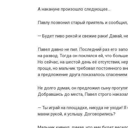
А накануне произошло следующее…
Павлу позвонил старый приятель и сообщил, 
— Будет пиво рекой и свежие раки! Давай, 
Павел давно не пил. Последний раз его запо
на развод. Тогда он поклялся ей, что больше
Но сейчас, на шестой день её отсутствия, не
проще, но мальчик требовал постоянного вни
а предложение друга показалось спасением 
Не долго думая, он предложил сыну прогулят
Добравшись до места, Павел строго наказал
— Ты играй на площадке, никуда не уходи! Я
махни рукой, я услышу. Договорились?
Мальчик кивнул, думая, что ему будет весело