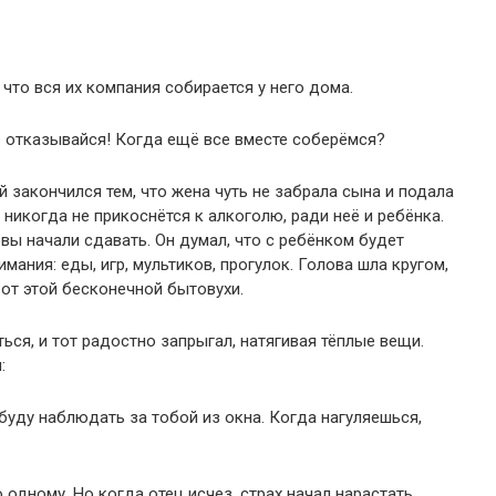
что вся их компания собирается у него дома.
не отказывайся! Когда ещё все вместе соберёмся?
й закончился тем, что жена чуть не забрала сына и подала
 никогда не прикоснётся к алкоголю, ради неё и ребёнка.
рвы начали сдавать. Он думал, что с ребёнком будет
мания: еды, игр, мультиков, прогулок. Голова шла кругом,
от этой бесконечной бытовухи.
ься, и тот радостно запрыгал, натягивая тёплые вещи.
:
 буду наблюдать за тобой из окна. Когда нагуляешься,
 одному. Но когда отец исчез, страх начал нарастать.