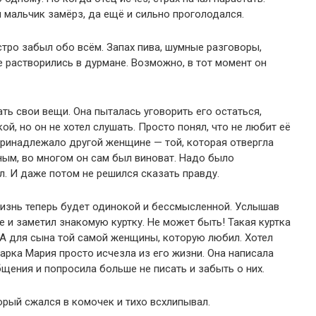
 и мальчик замёрз, да ещё и сильно проголодался.
стро забыл обо всём. Запах пива, шумные разговоры,
 растворились в дурмане. Возможно, в тот момент он
ть свои вещи. Она пыталась уговорить его остаться,
ой, но он не хотел слушать. Просто понял, что не любит её
принадлежало другой женщине — той, которая отвергла
тным, во многом он сам был виноват. Надо было
ил. И даже потом не решился сказать правду.
 жизнь теперь будет одинокой и бессмысленной. Услышав
е и заметил знакомую куртку. Не может быть! Такая куртка
ША для сына той самой женщины, которую любил. Хотел
дарка Мария просто исчезла из его жизни. Она написала
щения и попросила больше не писать и забыть о них.
рый сжался в комочек и тихо всхлипывал.