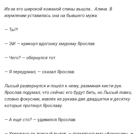
Из-за его широкой кожаной спины вышла… Алина. В
изумлении уставилась она на бывшего мужа:
— Ты?!
— Эй! — крикнул вдогонку хмурому Ярослав.
— Чего? — обернулся тот.
— Я передумал, — сказал Ярослав.
Лысый развернулся и пошёл к нему, разминая кисти рук.
Ярослав подумал, что сейчас его будут бить, но Лысый ловко,
словно фокусник, извлёк из рукава две двадцатки и десятку
которые протянул Ярославу.
— А ещё сто? —
удивился Ярослав.
— Удержано за ложный вызов, — подмигнул ему «фокусник», и,