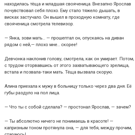
находилась тёща и младшая свояченица. Внезапно Ярослав
почувствовал себя плохо. Ему стало тяжело дышать, в
висках застучало. Он вышел в проходную комнату, где
свояченица смотрела телевизор.
— Янка, зови мать… — прошептал он, опускаясь на диван
рядом с ней,— плохо мне… скорее!
Девчонка наклонив голову, смотрела, как он умирает. Потом,
с трудом оторвавшись от этого захватывающего зрелища,
встала и позвала-таки мать. Тёща вызвала скорую.
Алина приехала к мужу в больницу только через два дня. Её
губы раздуло на пол лица.
— Что ты с собой сделала? — простонал Ярослав, — зачем?
— Ты абсолютно ничего не понимаешь в красоте! —
капризным тоном протянула она, — для тебя, между прочим,
стараюсь!