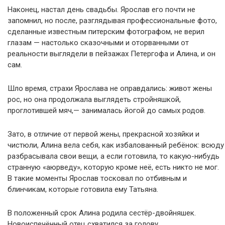
Наконец, настал день свадьбы. Ярослав его почти не
запомнил, но после, разглядывая профессиональные фото,
сделанные известным питерским фотографом, не верил
глазам — настолько сказочными и оторванными от
реальности выглядели в пейзажах Петергофа и Алина, и он
сам.
Шло время, страхи Ярослава не оправдались: живот жены
рос, но она продолжала выглядеть стройняшкой,
проглотившей мяч,— занималась йогой до самых родов.
Зато, в отличие от первой жены, прекрасной хозяйки и
чистюли, Алина вела себя, как избалованный ребёнок: всюду
разбрасывала свои вещи, а если готовила, то какую-нибудь
странную «аюрведу», которую кроме неё, есть никто не мог.
В такие моменты Ярослав тосковал по отбивным и
блинчикам, которые готовила ему Татьяна.
В положенный срок Алина родила сестёр-двойняшек.
Новоиспечённый отец схватился за голову.