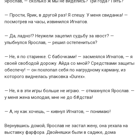
Ярослав, — сколько ж мы не виделись? Три года? Пять?
— Прости, Ярик, в другой раз! Я спешу. У меня свиданка! —
посмотрев на часы, извинился Игнатов.
— Да, ладно!? Неужели зацепил судьбу за хвост? —
улыбнулся Ярослав, — решил остепениться?
— Не, я по старинке. С бабочками! — засмеялся Игнатов, — я
своей свободой дорожу. Айда со мной? Средствами защиты
обеспечу! — он похлопал себя по нагрудному карману, из
которого виднелась упаковка «Durex».
— Не, я в эти игры больше не играю. — отмахнулся Ярослав. —
у меня жена молодая, мне не до б#дства!
— А, ну как хочешь, — кивнул Игнатов, — понимаю!
Вернувшись домой, Ярослав не застал жену, она уехала на
выставку фарфора. Двойняшки были в садике, дома