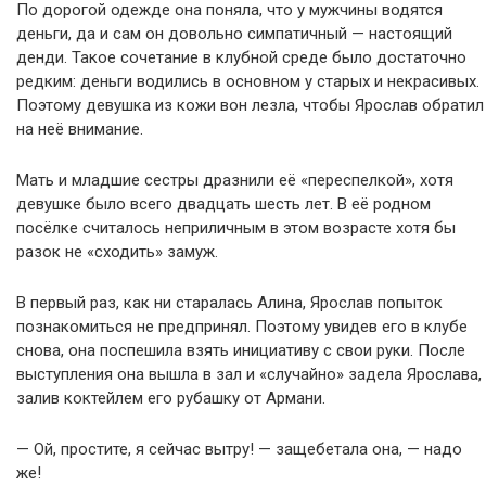
По дорогой одежде она поняла, что у мужчины водятся
деньги, да и сам он довольно симпатичный — настоящий
денди. Такое сочетание в клубной среде было достаточно
редким: деньги водились в основном у старых и некрасивых.
Поэтому девушка из кожи вон лезла, чтобы Ярослав обратил
на неё внимание.
Мать и младшие сестры дразнили её «переспелкой», хотя
девушке было всего двадцать шесть лет. В её родном
посёлке считалось неприличным в этом возрасте хотя бы
разок не «сходить» замуж.
В первый раз, как ни старалась Алина, Ярослав попыток
познакомиться не предпринял. Поэтому увидев его в клубе
снова, она поспешила взять инициативу с свои руки. После
выступления она вышла в зал и «случайно» задела Ярослава,
залив коктейлем его рубашку от Армани.
— Ой, простите, я сейчас вытру! — защебетала она, — надо
же!