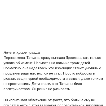
Ничего, кроме правды
Первая жена, Татьяна, сразу выгнала Ярослава, как только
узнала об измене. Несмотря на наличие троих детей.
Возможно, она надеялась, что изменщик станет умолять о
прощении ради них, но… он не стал. Просто побросал в
рюкзак вещи первой необходимости и вышел, даже толком
не простившись. Дети спали, а от Татьяны било
электричеством. Он решил не рисковать.
Он испытывал облегчение от факта, что больше ему не
придётся жить с этой вздорной, подозрительной, визгливой