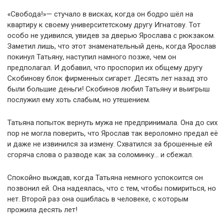
«Свобода!»— стучало в висках, когда он бодро шёл на
квартиру к своему университетскому другу Игнатову. Тот
особо не удивился, увидев за дверью Ярослава с рюкзаком.
Заметил лишь, что этот знаменательный день, когда Ярослав
покинул Татьяну, наступил намного позже, чем он
предполагал. И добавил, что проспорил их общему другу
Скобинову блок фирменных сигарет. Десять лет назад это
были большие деньги! Скобинов любил Татьяну и выигрыш
послужил ему хоть слабым, но утешением.
Татьяна попыток вернуть мужа не предпринимала. Она до сих
пор не могла поверить, что Ярослав так вероломно предал её
и даже не извинился за измену. Схватился за брошенные ей
сгоряча слова о разводе как за соломинку… и сбежал.
Спокойно выждав, когда Татьяна немного успокоится он
позвонил ей. Она надеялась, что с тем, чтобы помириться, но
нет. Второй раз она ошиблась в человеке, с которым
прожила десять лет!