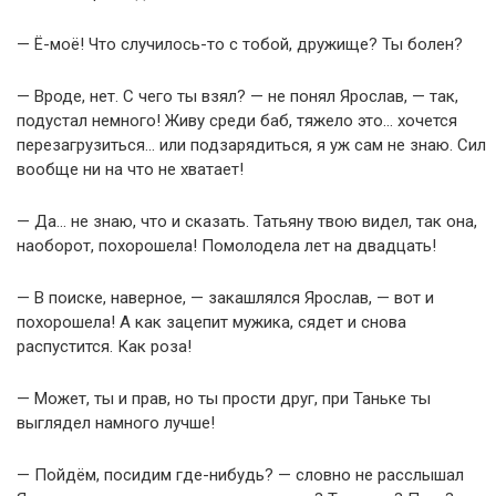
— Ё-моё! Что случилось-то с тобой, дружище? Ты болен?
— Вроде, нет. С чего ты взял? — не понял Ярослав, —
так,
подустал немного! Живу среди баб, тяжело это… хочется
перезагрузиться… или подзарядиться, я уж сам не знаю. Сил
вообще ни на что не хватает!
— Да… не знаю, что и сказать. Татьяну твою видел, так она,
наоборот, похорошела! Помолодела лет на двадцать!
— В поиске, наверное, — закашлялся Ярослав, — вот и
похорошела! А как зацепит мужика, сядет и снова
распустится. Как роза!
— Может, ты и прав, но ты прости друг, при Таньке ты
выглядел намного лучше!
— Пойдём, посидим где-нибудь? — словно не расслышал