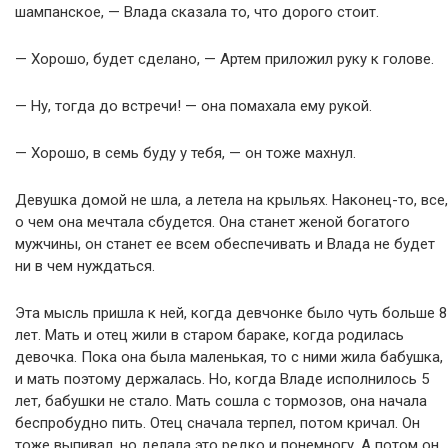
шампанское, — Влада сказала то, что дорого стоит.
— Хорошо, будет сделано, — Артем приложил руку к голове.
— Ну, тогда до встречи! — она помахала ему рукой.
— Хорошо, в семь буду у тебя, — он тоже махнул.
Девушка домой не шла, а летела на крыльях. Наконец-то, все,
о чем она мечтала сбудется. Она станет женой богатого
мужчины, он станет ее всем обеспечивать и Влада не будет
ни в чем нуждаться.
Эта мысль пришла к ней, когда девчонке было чуть больше 8
лет. Мать и отец жили в старом бараке, когда родилась
девочка. Пока она была маленькая, то с ними жила бабушка,
и мать поэтому держалась. Но, когда Владе исполнилось 5
лет, бабушки не стало. Мать сошла с тормозов, она начала
беспробудно пить. Отец сначала терпел, потом кричал. Он
тоже выпивал, но делала это редко и понемногу. А потом он