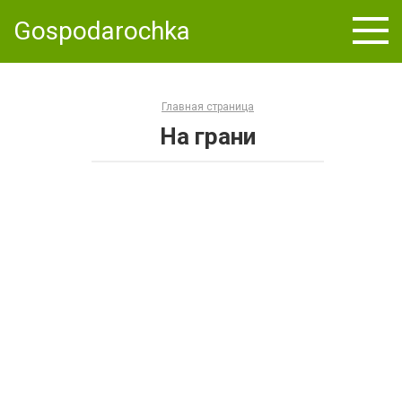
Skip
Gospodarochka
to
content
Главная страница
На грани