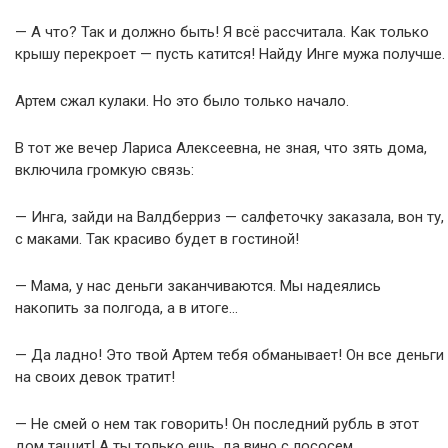
— А что? Так и должно быть! Я всё рассчитала. Как только
крышу перекроет — пусть катится! Найду Инге мужа получше.
Артем сжал кулаки. Но это было только начало.
В тот же вечер Лариса Алексеевна, не зная, что зять дома,
включила громкую связь:
— Инга, зайди на Валдберриз — салфеточку заказала, вон ту,
с маками. Так красиво будет в гостиной!
— Мама, у нас деньги заканчиваются. Мы надеялись
накопить за полгода, а в итоге…
— Да ладно! Это твой Артем тебя обманывает! Он все деньги
на своих девок тратит!
— Не смей о нем так говорить! Он последний рубль в этот
дом тащит! А ты только ешь, да вино с лососем