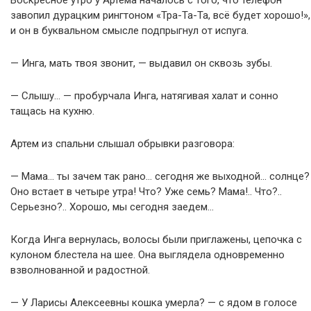
Воскресное утро у Артема началось с того, что телефон
завопил дурацким рингтоном «Тра-Та-Та, всё будет хорошо!»,
и он в буквальном смысле подпрыгнул от испуга.
— Инга, мать твоя звонит, — выдавил он сквозь зубы.
— Слышу… — пробурчала Инга, натягивая халат и сонно
тащась на кухню.
Артем из спальни слышал обрывки разговора:
— Мама… ты зачем так рано… сегодня же выходной… солнце?
Оно встает в четыре утра! Что? Уже семь? Мама!.. Что?..
Серьезно?.. Хорошо, мы сегодня заедем…
Когда Инга вернулась, волосы были приглажены, цепочка с
кулоном блестела на шее. Она выглядела одновременно
взволнованной и радостной.
— У Ларисы Алексеевны кошка умерла? — с ядом в голосе