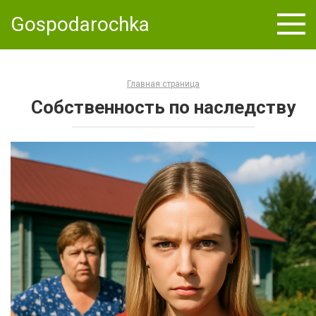
Skip
Gospodarochka
to
content
Главная страница
Собственность по наследству