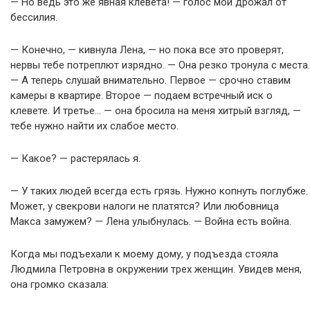
— Но ведь это же явная клевета! — голос мой дрожал от
бессилия.
— Конечно, — кивнула Лена, — но пока все это проверят,
нервы тебе потреплют изрядно. — Она резко тронула с места.
— А теперь слушай внимательно. Первое — срочно ставим
камеры в квартире. Второе — подаем встречный иск о
клевете. И третье… — она бросила на меня хитрый взгляд, —
тебе нужно найти их слабое место.
— Какое? — растерялась я.
— У таких людей всегда есть грязь. Нужно копнуть поглубже.
Может, у свекрови налоги не платятся? Или любовница
Макса замужем? — Лена улыбнулась. — Война есть война.
Когда мы подъехали к моему дому, у подъезда стояла
Людмила Петровна в окружении трех женщин. Увидев меня,
она громко сказала: