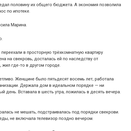
едал половину их общего бюджета. А экономия позволила
ос по ипотеке.
сила Марина.
о.
 переехали в просторную трёхкомнатную квартиру
а на свекровь, досталась ей по наследству от
, жил где-то в другом городе.
тливо. Женщине было пятьдесят восемь лет, работала
ганизации. Держала дом в идеальном порядке — ни
ый день. Вставала в шесть утра, ложилась в десять вечера.
алась не мешать, подстраивалась под порядки свекрови.
 еды, не включала телевизор поздно вечером.