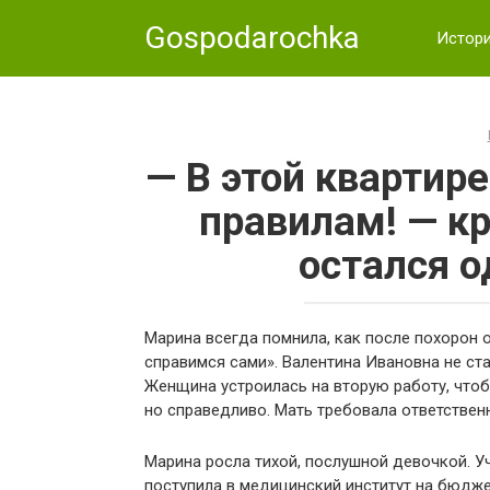
Skip
Gospodarochka
to
Истор
content
— В этой квартир
правилам! — кр
остался о
Марина всегда помнила, как после похорон о
справимся сами». Валентина Ивановна не ста
Женщина устроилась на вторую работу, чтоб
но справедливо. Мать требовала ответственн
Марина росла тихой, послушной девочкой. У
поступила в медицинский институт на бюдже