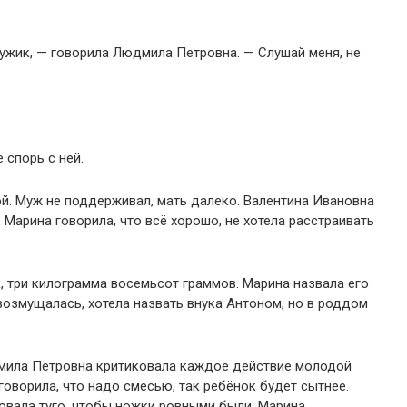
мужик, — говорила Людмила Петровна. — Слушай меня, не
 спорь с ней.
й. Муж не поддерживал, мать далеко. Валентина Ивановна
 Марина говорила, что всё хорошо, не хотела расстраивать
, три килограмма восемьсот граммов. Марина назвала его
озмущалась, хотела назвать внука Антоном, но в роддом
мила Петровна критиковала каждое действие молодой
говорила, что надо смесью, так ребёнок будет сытнее.
овала туго, чтобы ножки ровными были. Марина