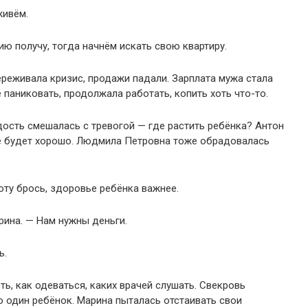
живём.
ию получу, тогда начнём искать свою квартиру.
ереживала кризис, продажи падали. Зарплата мужа стала
паниковать, продолжала работать, копить хоть что-то.
дость смешалась с тревогой — где растить ребёнка? Антон
сё будет хорошо. Людмила Петровна тоже обрадовалась
оту брось, здоровье ребёнка важнее.
рина. — Нам нужны деньги.
ь.
ь, как одеваться, каких врачей слушать. Свекровь
го один ребёнок. Марина пыталась отстаивать свои