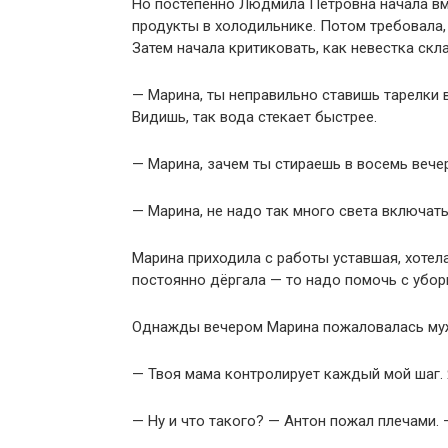
Но постепенно Людмила Петровна начала вме
продукты в холодильнике. Потом требовала,
Затем начала критиковать, как невестка скл
— Марина, ты неправильно ставишь тарелки в
Видишь, так вода стекает быстрее.
— Марина, зачем ты стираешь в восемь вече
— Марина, не надо так много света включать
Марина приходила с работы уставшая, хотела
постоянно дёргала — то надо помочь с уборк
Однажды вечером Марина пожаловалась му
— Твоя мама контролирует каждый мой шаг. Я
— Ну и что такого? — Антон пожал плечами.