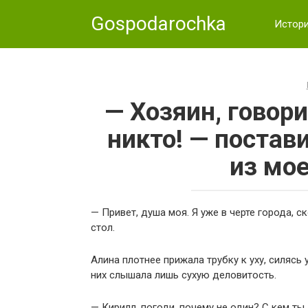
Skip
Gospodarochka
to
Истор
content
— Хозяин, говор
никто! — постав
из мо
— Привет, душа моя. Я уже в черте города, с
стол.
Алина плотнее прижала трубку к уху, силясь
них слышала лишь сухую деловитость.
— Кирилл, погоди, почему не один? С кем ты