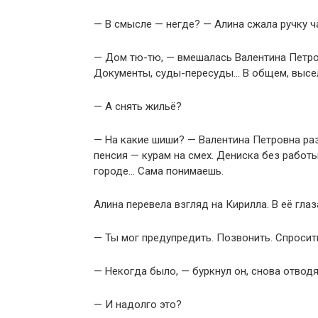
— В смысле — негде? — Алина сжала ручку ч
— Дом тю-тю, — вмешалась Валентина Петров
Документы, суды-пересуды… В общем, высел
— А снять жильё?
— На какие шиши? — Валентина Петровна раз
пенсия — курам на смех. Дениска без работы
городе… Сама понимаешь.
Алина перевела взгляд на Кирилла. В её гла
— Ты мог предупредить. Позвонить. Спросить
— Некогда было, — буркнул он, снова отводя
— И надолго это?