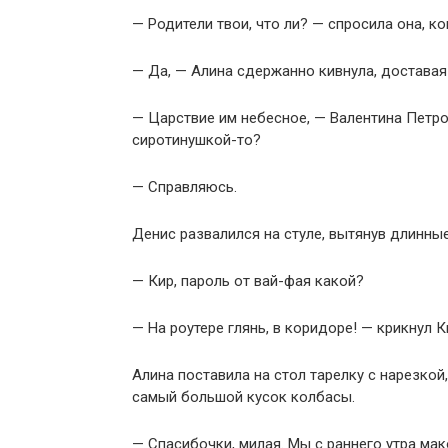
— Родители твои, что ли? — спросила она, к
— Да, — Алина сдержанно кивнула, доставая 
— Царствие им небесное, — Валентина Петро
сиротинушкой-то?
— Справляюсь.
Денис развалился на стуле, вытянув длинные 
— Кир, пароль от вай-фая какой?
— На роутере глянь, в коридоре! — крикнул 
Алина поставила на стол тарелку с нарезкой,
самый большой кусок колбасы.
— Спасибочки, милая. Мы с раннего утра мак