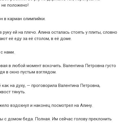
м не положено!
н в карман олимпийки.
 руку ей на плечо. Алина осталась стоять у плиты, словно
ют её еду за её столом, в её доме.
с нами.
овая в любой момент вскочить. Валентина Петровна густо
ядя в окно пустым взглядом.
 как на духу, — проговорила Валентина Петровна,
хвост тянуть.
ело вздохнул и наконец посмотрел на Алину.
ы с домом беда. Полная. Им сейчас голову преклонить