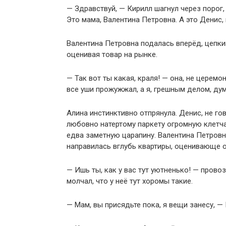
— Здравствуй, — Кирилл шагнул через порог,
Это мама, Валентина Петровна. А это Денис,
Валентина Петровна подалась вперёд, цепки
оценивая товар на рынке.
— Так вот ты какая, краля! — она, не церем
все уши прожужжал, а я, грешным делом, ду
Алина инстинктивно отпрянула. Денис, не го
любовно натертому паркету огромную клетча
едва заметную царапину. Валентина Петровна
направилась вглубь квартиры, оценивающе о
— Ишь ты, как у вас тут уютненько! — прово
молчал, что у неё тут хоромы такие.
— Мам, вы присядьте пока, я вещи занесу, —