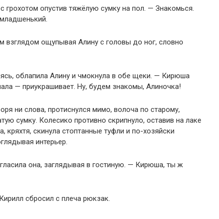
 с грохотом опустив тяжёлую сумку на пол. — Знакомься.
 младшенький.
м взглядом ощупывая Алину с головы до ног, словно
онясь, облапила Алину и чмокнула в обе щеки. — Кирюша
мала — приукрашивает. Ну, будем знакомы, Алиночка!
воря ни слова, протиснулся мимо, волоча по старому,
тую сумку. Колесико противно скрипнуло, оставив на лаке
, кряхтя, скинула стоптанные туфли и по-хозяйски
глядывая интерьер.
згласила она, заглядывая в гостиную. — Кирюша, ты ж
 Кирилл сбросил с плеча рюкзак.