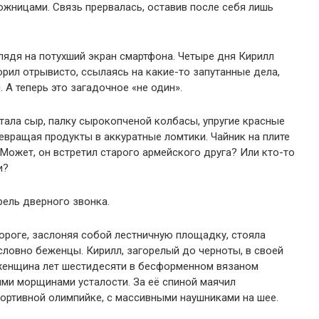
ножницами. Связь прервалась, оставив после себя лишь
лядя на потухший экран смартфона. Четыре дня Кирилл
орил отрывисто, ссылаясь на какие-то запутанные дела,
 А теперь это загадочное «не один».
тала сыр, палку сырокопченой колбасы, упругие красные
евращая продукты в аккуратные ломтики. Чайник на плите
 Может, он встретил старого армейского друга? Или кто-то
и?
рель дверного звонка.
пороге, заслоняя собой лестничную площадку, стояла
словно беженцы. Кирилл, загорелый до черноты, в своей
женщина лет шестидесяти в бесформенном вязаном
ми морщинами усталости. За её спиной маячил
портивной олимпийке, с массивными наушниками на шее.