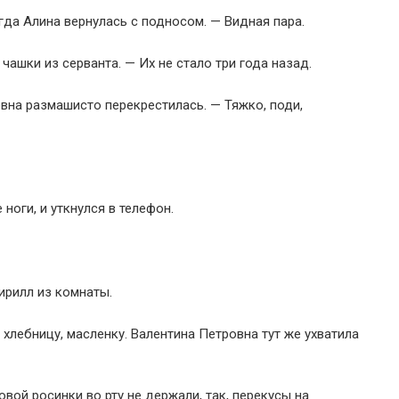
огда Алина вернулась с подносом. — Видная пара.
чашки из серванта. — Их не стало три года назад.
вна размашисто перекрестилась. — Тяжко, поди,
ноги, и уткнулся в телефон.
Кирилл из комнаты.
 хлебницу, масленку. Валентина Петровна тут же ухватила
овой росинки во рту не держали, так, перекусы на