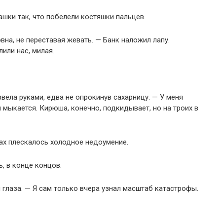
ашки так, что побелели костяшки пальцев.
на, не переставая жевать. — Банк наложил лапу.
или нас, милая.
вела руками, едва не опрокинув сахарницу. — У меня
 мыкается. Кирюша, конечно, подкидывает, но на троих в
зах плескалось холодное недоумение.
, в конце концов.
 глаза. — Я сам только вчера узнал масштаб катастрофы.