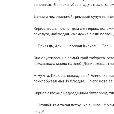
заправках. Дениска, убери гаджет, за столо
Денис с недовольной гримасой сунул телефо
Кирилл вошёл, сел рядом с матерью, положив
прислуга, наблюдая, как чужие люди поглоща
— Присядь, Алин, — позвал Кирилл. — Поешь 
Она опустилась на самый край табурета, гот
намазывала масло на хлеб, Денис жевал, гл
— Ну что, Кирюша, выкладывай Алиночке всё
прихлебывая чай из блюдца. — Чего кота за 
Кирилл отложил недоеденный бутерброд, тяж
— Слушай, там такая петрушка вышла… У мам
негде.