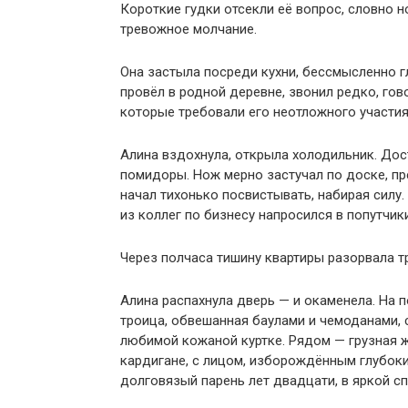
Короткие гудки отсекли её вопрос, словно 
тревожное молчание.
Она застыла посреди кухни, бессмысленно г
провёл в родной деревне, звонил редко, гов
которые требовали его неотложного участия.
Алина вздохнула, открыла холодильник. Дос
помидоры. Нож мерно застучал по доске, пр
начал тихонько посвистывать, набирая силу.
из коллег по бизнесу напросился в попутчик
Через полчаса тишину квартиры разорвала т
Алина распахнула дверь — и окаменела. На 
троица, обвешанная баулами и чемоданами, 
любимой кожаной куртке. Рядом — грузная 
кардигане, с лицом, изборождённым глубоки
долговязый парень лет двадцати, в яркой с