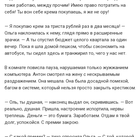
тоже работаю, между прочим! Имею право потратить на
себя! Ты вон себе крема покупаешь, я же не ору!
— Я покупаю крем за триста рублей раз в два месяца! —
Ольга наклонилась к нему, глядя прямо в расширенные
зрачки. — А ты спустил бюджет целого квартала за один
вечер. Пока я шла домой пешком, чтобы сэкономить на
автобусе, ты сидел здесь и транжирил то, чего у нас нет.
В комнате повисла пауза, нарушаемая только жужжанием
компьютера. Антон смотрел на жену с нескрываемым
раздражением. Она мешала. Она была досадной помехой,
багом в системе, который нельзя просто закрыть крестиком.
— Оль, ты душная, — наконец выдал он, скривившись. — Вот
реально, душная. Пришла, настроение испортила, нервы
треплешь. Деньги — это бумага. Заработаем. Отдам я твой
долг, успокойся. С премии закрою.
— С какой премии? — тихо спросила Ольга. — С той, которой