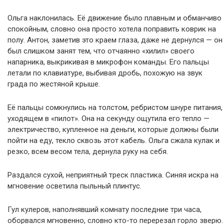
Ольга наклонилась. Её движение было плавным и обманчиво
спокойным, словно она просто хотела поправить коврик на
полу. Антон, заметив это краем глаза, даже не дернулся — он
был слишком занят тем, что отчаянно «хилил» своего
напарника, выкрикивая в микрофон команды. Его пальцы
летали по клавиатуре, выбивая дробь, похожую на звук
града по жестяной крыше.
Её пальцы сомкнулись на толстом, ребристом шнуре питания,
уходящем в «пилот». Она на секунду ощутила его тепло —
электричество, купленное на деньги, которые должны были
пойти на еду, текло сквозь этот кабель. Ольга сжала кулак и
резко, всем весом тела, дернула руку на себя.
Раздался сухой, неприятный треск пластика. Синяя искра на
мгновение осветила пыльный плинтус.
Гул кулеров, наполнявший комнату последние три часа,
оборвался мгновенно, словно кто-то перерезал горло зверю.