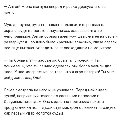
— Антон! — она шагнула вперед и резко дернула его за
плечо.
Муж дернулся, рука сорвалась с мышки, и персонаж на
экране, судя по воплю в наушниках, совершил что-то
непоправимое. Антон сорвал гарнитуру, швырнув её на стол, и
развернулся. Его лицо было красным, влажным, глаза бегали,
все еще пытаясь уследить за происходящим на мониторе.
— Ты больная?! — заорал он, брызгая слюной. — Ты
понимаешь, что ты сейчас сделала? Мы босса валили два
часа! У нас хилер лег из-за того, что я агро потерял! Ты мне
рейд запорола, Оля!
Ольга смотрела на него и не узнавала. Перед ней сидел
чужой, неприятный человек с сальными волосами и
безумным взглядом. Она медленно поставила пакет с
продуктами на пол. Глухой стук макарон о ламинат прозвучал
как первый удар молотка судьи.