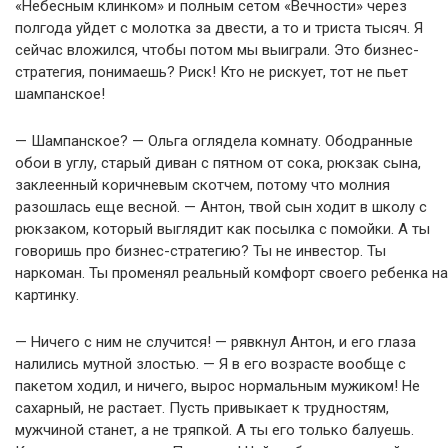
«Небесным клинком» и полным сетом «Вечности» через
полгода уйдет с молотка за двести, а то и триста тысяч. Я
сейчас вложился, чтобы потом мы выиграли. Это бизнес-
стратегия, понимаешь? Риск! Кто не рискует, тот не пьет
шампанское!
— Шампанское? — Ольга оглядела комнату. Ободранные
обои в углу, старый диван с пятном от сока, рюкзак сына,
заклеенный коричневым скотчем, потому что молния
разошлась еще весной. — Антон, твой сын ходит в школу с
рюкзаком, который выглядит как посылка с помойки. А ты
говоришь про бизнес-стратегию? Ты не инвестор. Ты
наркоман. Ты променял реальный комфорт своего ребенка на
картинку.
— Ничего с ним не случится! — рявкнул Антон, и его глаза
налились мутной злостью. — Я в его возрасте вообще с
пакетом ходил, и ничего, вырос нормальным мужиком! Не
сахарный, не растает. Пусть привыкает к трудностям,
мужчиной станет, а не тряпкой. А ты его только балуешь.