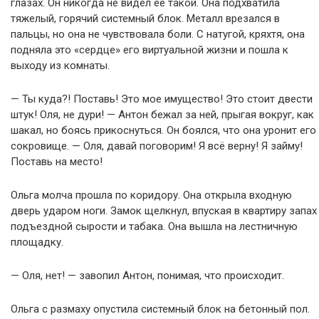
глазах. Он никогда не видел её такой. Она подхватила
тяжелый, горячий системный блок. Металл врезался в
пальцы, но она не чувствовала боли. С натугой, кряхтя, она
подняла это «сердце» его виртуальной жизни и пошла к
выходу из комнаты.
— Ты куда?! Поставь! Это мое имущество! Это стоит двести
штук! Оля, не дури! — Антон бежал за ней, прыгая вокруг, как
шакал, но боясь прикоснуться. Он боялся, что она уронит его
сокровище. — Оля, давай поговорим! Я всё верну! Я займу!
Поставь на место!
Ольга молча прошла по коридору. Она открыла входную
дверь ударом ноги. Замок щелкнул, впуская в квартиру запах
подъездной сырости и табака. Она вышла на лестничную
площадку.
— Оля, нет! — завопил Антон, понимая, что происходит.
Ольга с размаху опустила системный блок на бетонный пол.