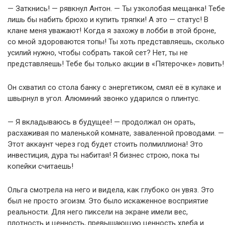
— Заткнись! — рявкнул Антон. — Ты узколобая мещанка! Тебе
лишь бы набить брюхо и купить тряпки! А это — статус! В
клане меня уважают! Когда я захожу в лобби в этой броне,
со мной здороваются топы! Ты хоть представляешь, сколько
усилий нужно, чтобы собрать такой сет? Нет, ты не
представляешь! Тебе бы только акции в «Пятерочке» ловить!
Он схватил со стола банку с энергетиком, смял её в кулаке и
швырнул в угол. Алюминий звонко ударился о плинтус.
— Я вкладываюсь в будущее! — продолжал он орать,
расхаживая по маленькой комнате, заваленной проводами. —
Этот аккаунт через год будет стоить полмиллиона! Это
инвестиция, дура ты набитая! Я бизнес строю, пока ты
копейки считаешь!
Ольга смотрела на него и видела, как глубоко он увяз. Это
был не просто эгоизм. Это было искаженное восприятие
реальности. Для него пиксели на экране имели вес,
плотность и ценность, превышающую ценность хлеба и