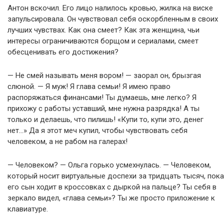
Антон вскочил. Его лицо налилось кровью, жилка на виске
запульсировала. Он чувствовал себя оскорбленным в своих
лучших чувствах. Как она смеет? Как эта женщина, чьи
интересы ограничиваются борщом и сериалами, смеет
обесценивать его достижения?
— Не смей называть меня вором! — заорал он, брызгая
слюной. — Я муж! Я глава семьи! Я имею право
распоряжаться финансами! Ты думаешь, мне легко? Я
прихожу с работы уставший, мне нужна разрядка! А ты
только и делаешь, что пилишь! «Купи то, купи это, денег
нет…» Да я этот меч купил, чтобы чувствовать себя
человеком, а не рабом на галерах!
— Человеком? — Ольга горько усмехнулась. — Человеком,
который носит виртуальные доспехи за тридцать тысяч, пока
его сын ходит в кроссовках с дыркой на пальце? Ты себя в
зеркало видел, «глава семьи»? Ты же просто приложение к
клавиатуре.