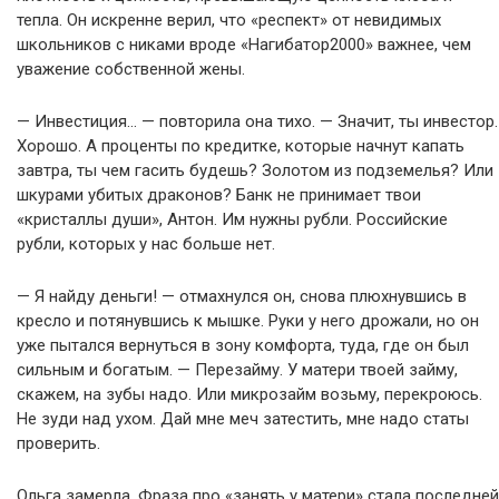
тепла. Он искренне верил, что «респект» от невидимых
школьников с никами вроде «Нагибатор2000» важнее, чем
уважение собственной жены.
— Инвестиция… — повторила она тихо. — Значит, ты инвестор.
Хорошо. А проценты по кредитке, которые начнут капать
завтра, ты чем гасить будешь? Золотом из подземелья? Или
шкурами убитых драконов? Банк не принимает твои
«кристаллы души», Антон. Им нужны рубли. Российские
рубли, которых у нас больше нет.
— Я найду деньги! — отмахнулся он, снова плюхнувшись в
кресло и потянувшись к мышке. Руки у него дрожали, но он
уже пытался вернуться в зону комфорта, туда, где он был
сильным и богатым. — Перезайму. У матери твоей займу,
скажем, на зубы надо. Или микрозайм возьму, перекроюсь.
Не зуди над ухом. Дай мне меч затестить, мне надо статы
проверить.
Ольга замерла. Фраза про «занять у матери» стала последней