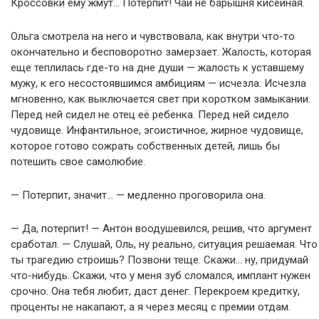
Кроссовки ему жмут… Потерпит! Чай не барышня кисейная.
Ольга смотрела на него и чувствовала, как внутри что-то
окончательно и бесповоротно замерзает. Жалость, которая
еще теплилась где-то на дне души — жалость к уставшему
мужу, к его несостоявшимся амбициям — исчезла. Исчезла
мгновенно, как выключается свет при коротком замыкании.
Перед ней сидел не отец её ребенка. Перед ней сидело
чудовище. Инфантильное, эгоистичное, жирное чудовище,
которое готово сожрать собственных детей, лишь бы
потешить свое самолюбие.
— Потерпит, значит… — медленно проговорила она.
— Да, потерпит! — Антон воодушевился, решив, что аргумент
сработал. — Слушай, Оль, ну реально, ситуация решаемая. Что
ты трагедию строишь? Позвони теще. Скажи… ну, придумай
что-нибудь. Скажи, что у меня зуб сломался, имплант нужен
срочно. Она тебя любит, даст денег. Перекроем кредитку,
проценты не накапают, а я через месяц с премии отдам.