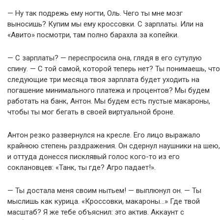
— Ну так подрежь ему ногти, Оль. Чего ты мне мозг
выносишь? Купим мы ему кроссовки. С зарплаты. Или на
«Авито» посмотри, там полно барахла за копейки.
— С зарплаты? — переспросила она, глядя в его сутулую
спину. — С той самой, которой теперь нет? Ты понимаешь, что
следующие три месяца твоя зарплата будет уходить на
погашение минимального платежа и процентов? Мы будем
работать на банк, Антон. Мы будем есть пустые макароны,
чтобы ты мог бегать в своей виртуальной броне.
Антон резко развернулся на кресле. Его лицо выражало
крайнюю степень раздражения. Он сдернул наушники на шею,
и оттуда донесся писклявый голос кого-то из его
соклановцев: «Танк, ты где? Агро падает!».
— Ты достала меня своим нытьем! — выплюнул он. — Ты
мыслишь как курица. «Кроссовки, макароны…» Где твой
масштаб? Я же тебе объяснил: это актив. Аккаунт с