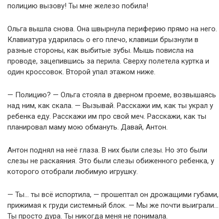
полицию вызову! Ты мне железо побила!
Ольга вышла снова. Она швырнула периферию прямо на него.
Клавиатура ударилась о его плечо, клавиши брызнули в
разные стороны, как выбитые зубы. Мышь повисла на
проводе, зацепившись за перила. Сверху полетела куртка и
один кроссовок. Второй упал этажом ниже.
— Полицию? — Ольга стояла в дверном проеме, возвышаясь
над ним, как скала. — Вызывай. Расскажи им, как ты украл у
ребенка еду. Расскажи им про свой меч. Расскажи, как ты
планировал маму мою обмануть. Давай, Антон.
Антон поднял на неё глаза. В них были слезы. Но это были
слезы не раскаяния. Это были слезы обиженного ребенка, у
которого отобрали любимую игрушку.
— Ты… ты всё испортила, — прошептал он дрожащими губами,
прижимая к груди системный блок. — Мы же почти выиграли…
Ты просто дура. Ты никогда меня не понимала.