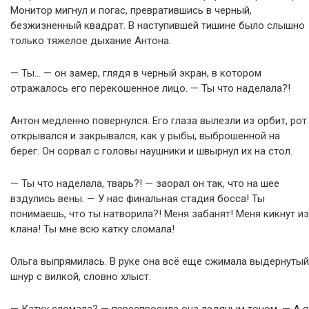
Монитор мигнул и погас, превратившись в черный,
безжизненный квадрат. В наступившей тишине было слышно
только тяжелое дыхание Антона.
— Ты… — он замер, глядя в черный экран, в котором
отражалось его перекошенное лицо. — Ты что наделала?!
Антон медленно повернулся. Его глаза вылезли из орбит, рот
открывался и закрывался, как у рыбы, выброшенной на
берег. Он сорвал с головы наушники и швырнул их на стол.
— Ты что наделала, тварь?! — заорал он так, что на шее
вздулись вены. — У нас финальная стадия босса! Ты
понимаешь, что ты натворила?! Меня забанят! Меня кикнут из
клана! Ты мне всю катку сломала!
Ольга выпрямилась. В руке она всё еще сжимала выдернутый
шнур с вилкой, словно хлыст.