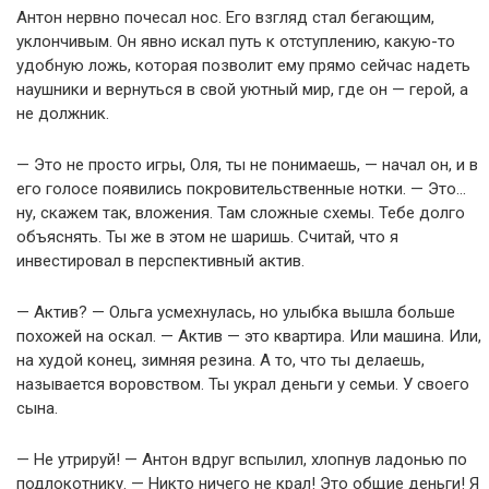
Антон нервно почесал нос. Его взгляд стал бегающим,
уклончивым. Он явно искал путь к отступлению, какую-то
удобную ложь, которая позволит ему прямо сейчас надеть
наушники и вернуться в свой уютный мир, где он — герой, а
не должник.
— Это не просто игры, Оля, ты не понимаешь, — начал он, и в
его голосе появились покровительственные нотки. — Это…
ну, скажем так, вложения. Там сложные схемы. Тебе долго
объяснять. Ты же в этом не шаришь. Считай, что я
инвестировал в перспективный актив.
— Актив? — Ольга усмехнулась, но улыбка вышла больше
похожей на оскал. — Актив — это квартира. Или машина. Или,
на худой конец, зимняя резина. А то, что ты делаешь,
называется воровством. Ты украл деньги у семьи. У своего
сына.
— Не утрируй! — Антон вдруг вспылил, хлопнув ладонью по
подлокотнику. — Никто ничего не крал! Это общие деньги! Я