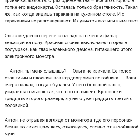
привычка, жалость, страх одиночества — всё это сгорело в
топке его видеокарты. Осталась только брезгливость. Такая
же, как когда видишь таракана на кухонном столе. И с
тараканами не разговаривают. Их уничтожают или выметают.
Ольга медленно перевела взгляд на сетевой фильтр,
лежащий на полу. Красный огонек выключателя горел в
полумраке, как глаз маленького демона, питающего этого
электронного монстра.
— Антон, ты меня слышишь? — Ольга не кричала. Её голос
стал тихим и плоским, как кардиограмма покойника. — Ваня
вчера плакал, когда обувался. У него большой палец
упирается в мысок так, что ноготь синеет. Кроссовки
тридцать второго размера, а у него уже тридцать третий с
половиной.
Антон, не отрывая взгляда от монитора, где его персонаж
бежал по сияющему лесу, отмахнулся, словно от назойливой
мухи.