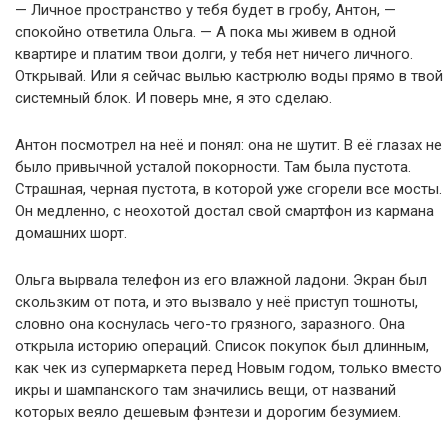
— Личное пространство у тебя будет в гробу, Антон, —
спокойно ответила Ольга. — А пока мы живем в одной
квартире и платим твои долги, у тебя нет ничего личного.
Открывай. Или я сейчас вылью кастрюлю воды прямо в твой
системный блок. И поверь мне, я это сделаю.
Антон посмотрел на неё и понял: она не шутит. В её глазах не
было привычной усталой покорности. Там была пустота.
Страшная, черная пустота, в которой уже сгорели все мосты.
Он медленно, с неохотой достал свой смартфон из кармана
домашних шорт.
Ольга вырвала телефон из его влажной ладони. Экран был
скользким от пота, и это вызвало у неё приступ тошноты,
словно она коснулась чего-то грязного, заразного. Она
открыла историю операций. Список покупок был длинным,
как чек из супермаркета перед Новым годом, только вместо
икры и шампанского там значились вещи, от названий
которых веяло дешевым фэнтези и дорогим безумием.