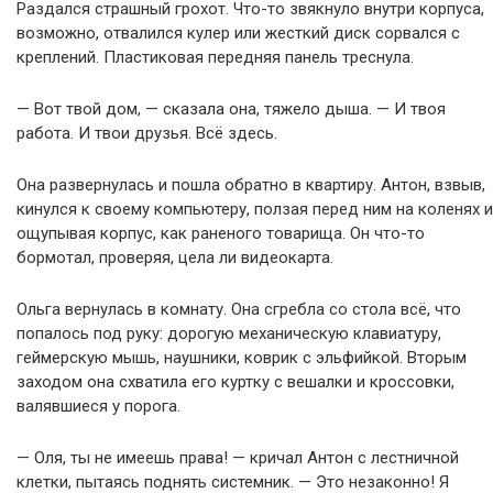
Раздался страшный грохот. Что-то звякнуло внутри корпуса,
возможно, отвалился кулер или жесткий диск сорвался с
креплений. Пластиковая передняя панель треснула.
— Вот твой дом, — сказала она, тяжело дыша. — И твоя
работа. И твои друзья. Всё здесь.
Она развернулась и пошла обратно в квартиру. Антон, взвыв,
кинулся к своему компьютеру, ползая перед ним на коленях и
ощупывая корпус, как раненого товарища. Он что-то
бормотал, проверяя, цела ли видеокарта.
Ольга вернулась в комнату. Она сгребла со стола всё, что
попалось под руку: дорогую механическую клавиатуру,
геймерскую мышь, наушники, коврик с эльфийкой. Вторым
заходом она схватила его куртку с вешалки и кроссовки,
валявшиеся у порога.
— Оля, ты не имеешь права! — кричал Антон с лестничной
клетки, пытаясь поднять системник. — Это незаконно! Я