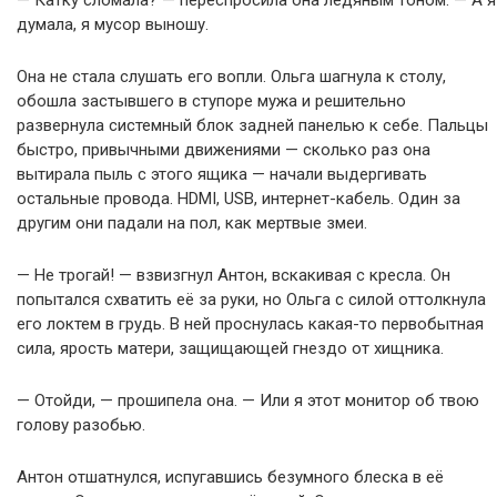
— Катку сломала? — переспросила она ледяным тоном. — А я
думала, я мусор выношу.
Она не стала слушать его вопли. Ольга шагнула к столу,
обошла застывшего в ступоре мужа и решительно
развернула системный блок задней панелью к себе. Пальцы
быстро, привычными движениями — сколько раз она
вытирала пыль с этого ящика — начали выдергивать
остальные провода. HDMI, USB, интернет-кабель. Один за
другим они падали на пол, как мертвые змеи.
— Не трогай! — взвизгнул Антон, вскакивая с кресла. Он
попытался схватить её за руки, но Ольга с силой оттолкнула
его локтем в грудь. В ней проснулась какая-то первобытная
сила, ярость матери, защищающей гнездо от хищника.
— Отойди, — прошипела она. — Или я этот монитор об твою
голову разобью.
Антон отшатнулся, испугавшись безумного блеска в её