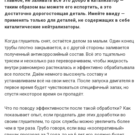
Главное, не заливать всё это добро в катализатор —
таким образом вы можете его испортить, а это
достаточно дорогостоящая деталь. Имейте ввиду —
применять только для деталей, не содержащих в себе
каталитические нейтрализаторы.
Когда глушитель снят, остаётся делом за малым. Один конец
трубы плотно закрывается, а с другой стороны заливается
полученный антикоррозийный состав. Всё это тщательно
трясем и несколько раз переворачиваем, чтобы жидкость
внутри равномерно растекалась и эффективно обрабатывала
все полости. Даём немного высохнуть составу и
устанавливаем всё на свои места. После запуска двигателя в
первое время будет чувствоваться специфичный запах, но
спустя некоторое время он пропадёт.
Что по поводу эффективности после такой обработки? Как
показывает опыт, если проделать две этих доработки во
своим глушителем, то срок службы можно увеличить более
чем в три раза. Грубо говоря, если ваш «кооперативный»
глушак прогорал за 2 года, то на 6 лет его должно будет