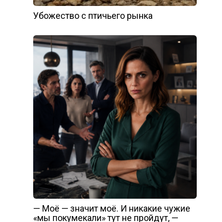
Убожество с птичьего рынка
— Моё — значит моё. И никакие чужие
«мы покумекали» тут не пройдут, —