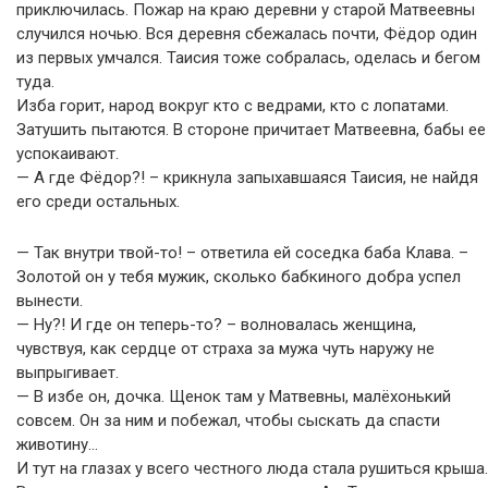
приключилась. Пожар на краю деревни у старой Матвеевны
случился ночью. Вся деревня сбежалась почти, Фёдор один
из первых умчался. Таисия тоже собралась, оделась и бегом
туда.
Изба горит, народ вокруг кто с ведрами, кто с лопатами.
Затушить пытаются. В стороне причитает Матвеевна, бабы ее
успокаивают.
— А где Фёдор?! – крикнула запыхавшаяся Таисия, не найдя
его среди остальных.
— Так внутри твой-то! – ответила ей соседка баба Клава. –
Золотой он у тебя мужик, сколько бабкиного добра успел
вынести.
— Ну?! И где он теперь-то? – волновалась женщина,
чувствуя, как сердце от страха за мужа чуть наружу не
выпрыгивает.
— В избе он, дочка. Щенок там у Матвевны, малёхонький
совсем. Он за ним и побежал, чтобы сыскать да спасти
животину…
И тут на глазах у всего честного люда стала рушиться крыша.