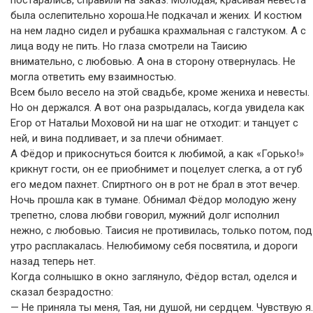
постарались, справили на заказ. Молодая, красивая невеста
была ослепительно хороша.Не подкачал и жених. И костюм
на нем ладно сидел и рубашка крахмальная с галстуком. А с
лица воду не пить. Но глаза смотрели на Таисию
внимательно, с любовью. А она в сторону отвернулась. Не
могла ответить ему взаимностью.
Всем было весело на этой свадьбе, кроме жениха и невесты.
Но он держался. А вот она разрыдалась, когда увидела как
Егор от Натальи Моховой ни на шаг не отходит: и танцует с
ней, и вина подливает, и за плечи обнимает.
А Фёдор и прикоснуться боится к любимой, а как «Горько!»
крикнут гости, он ее приобнимет и поцелует слегка, а от губ
его медом пахнет. Спиртного он в рот не брал в этот вечер.
Ночь прошла как в тумане. Обнимал Фёдор молодую жену
трепетно, слова любви говорил, мужний долг исполнил
нежно, с любовью. Таисия не противилась, только потом, под
утро расплакалась. Нелюбимому себя посвятила, и дороги
назад теперь нет.
Когда солнышко в окно заглянуло, Фёдор встал, оделся и
сказал безрадостно:
— Не приняла ты меня, Тая, ни душой, ни сердцем. Чувствую я.