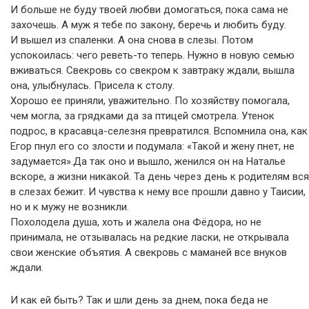
И больше не буду твоей любви домогаться, пока сама не
захочешь. А муж я тебе по закону, беречь и любить буду.
И вышел из спаленки. А она снова в слезы. Потом
успокоилась: чего реветь-то теперь. Нужно в новую семью
вживаться. Свекровь со свекром к завтраку ждали, вышла
она, улыбнулась. Присела к столу.
Хорошо ее приняли, уважительно. По хозяйству помогала,
чем могла, за грядками да за птицей смотрела. Утенок
подрос, в красавца-селезня превратился. Вспомнила она, как
Егор пнул его со злости и подумала: «Такой и жену пнет, не
задумается».Да так оно и вышло, женился он на Наталье
вскоре, а жизни никакой. Та день через день к родителям вся
в слезах бежит. И чувства к нему все прошли давно у Таисии,
но и к мужу не возникли.
Похолодела душа, хоть и жалела она Фёдора, но не
принимала, не отзывалась на редкие ласки, не открывала
свои женские объятия. А свекровь с маманей все внуков
ждали.
И как ей быть? Так и шли день за днем, пока беда не