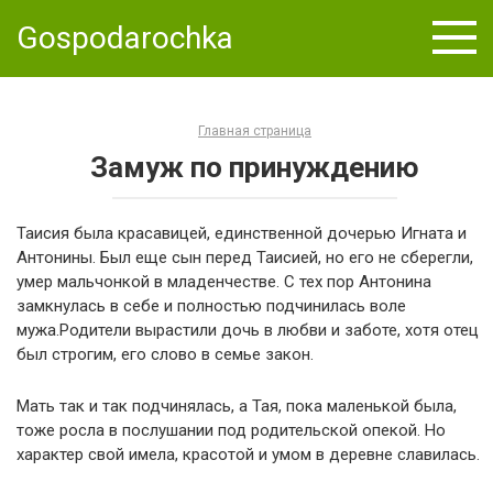
Skip
Gospodarochka
to
content
Главная страница
Замуж по принуждению
Таисия была красавицей, единственной дочерью Игната и
Антонины. Был еще сын перед Таисией, но его не сберегли,
умер мальчонкой в младенчестве. С тех пор Антонина
замкнулась в себе и полностью подчинилась воле
мужа.Родители вырастили дочь в любви и заботе, хотя отец
был строгим, его слово в семье закон.
Мать так и так подчинялась, а Тая, пока маленькой была,
тоже росла в послушании под родительской опекой. Но
характер свой имела, красотой и умом в деревне славилась.