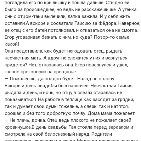
погладила его по крылышку и пошла дальше. Стыдно ей
было за происшедшее, но ведь не расскажешь же. А утенка
они с отцом-таки вылечили, лапка зажила. И у себя жить
оставили.А вскоре и сосватали Таисию за Фёдора. Наверное,
ее отец с его батей потолковал, и отказаться она не смогла.
Егор уговаривал бежать с ним, но куда? Позор-то семье
какой!
Она представила, как будет негодовать отец, рыдать
несчастная мать. А вдруг не сложится у них и вернуться
придется? Нет, отказалась она. Егор повернулся и ушел,
гневно проговорив на прощанье:
— Пожалеешь, да поздно будет. Назад не позову.
Вскоре и день свадьбы был назначен. Несчастная Таисия
рыдала и день, и ночь, но отцу в слезах старалась не
показываться. На работе в теплице как засядет за грядки,
так и думает свои думы тяжелые, а слезы так и катятся,
орошая и без того добротную почву. Дома мама пожалеет:
— Не плачь, дочка. Отец ведь плохого не пожелает своей
кровинушке.В день свадьбы Тая стояла перед зеркалом и
смотрела на свой белоснежный наряд. Родители