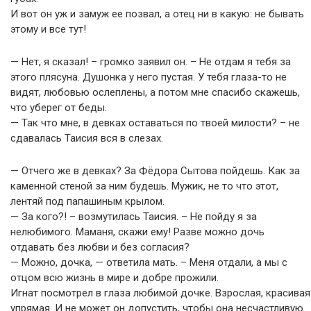
И вот он уж и замуж ее позвал, а отец ни в какую: не бывать
этому и все тут!
— Нет, я сказал! – громко заявил он. – Не отдам я тебя за
этого плясуна. Душонка у него пустая. У тебя глаза-то не
видят, любовью ослеплены, а потом мне спасибо скажешь,
что уберег от беды.
— Так что мне, в девках оставаться по твоей милости? – не
сдавалась Таисия вся в слезах.
— Отчего же в девках? За Фёдора Сытова пойдешь. Как за
каменной стеной за ним будешь. Мужик, не то что этот,
лентяй под папашиным крылом.
— За кого?! – возмутилась Таисия. – Не пойду я за
нелюбимого. Маманя, скажи ему! Разве можно дочь
отдавать без любви и без согласия?
— Можно, дочка, — ответила мать. – Меня отдали, а мы с
отцом всю жизнь в мире и добре прожили.
Игнат посмотрел в глаза любимой дочке. Взрослая, красивая
упрямая. И не может он допустить, чтобы она несчастливую