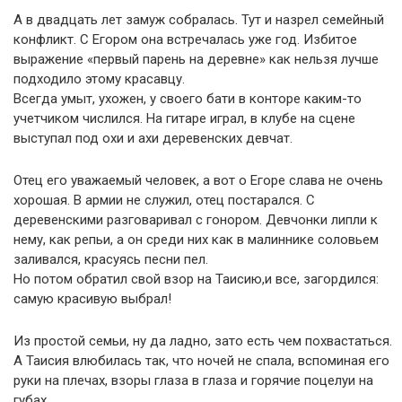
А в двадцать лет замуж собралась. Тут и назрел семейный
конфликт. С Егором она встречалась уже год. Избитое
выражение «первый парень на деревне» как нельзя лучше
подходило этому красавцу.
Всегда умыт, ухожен, у своего бати в конторе каким-то
учетчиком числился. На гитаре играл, в клубе на сцене
выступал под охи и ахи деревенских девчат.
Отец его уважаемый человек, а вот о Егоре слава не очень
хорошая. В армии не служил, отец постарался. С
деревенскими разговаривал с гонором. Девчонки липли к
нему, как репьи, а он среди них как в малиннике соловьем
заливался, красуясь песни пел.
Но потом обратил свой взор на Таисию,и все, загордился:
самую красивую выбрал!
Из простой семьи, ну да ладно, зато есть чем похвастаться.
А Таисия влюбилась так, что ночей не спала, вспоминая его
руки на плечах, взоры глаза в глаза и горячие поцелуи на
губах.