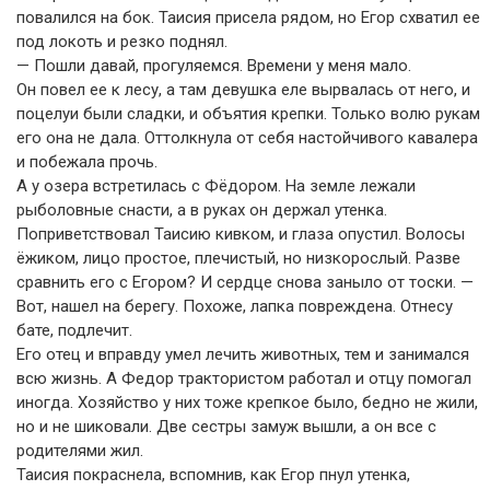
повалился на бок. Таисия присела рядом, но Егор схватил ее
под локоть и резко поднял.
— Пошли давай, прогуляемся. Времени у меня мало.
Он повел ее к лесу, а там девушка еле вырвалась от него, и
поцелуи были сладки, и объятия крепки. Только волю рукам
его она не дала. Оттолкнула от себя настойчивого кавалера
и побежала прочь.
А у озера встретилась с Фёдором. На земле лежали
рыболовные снасти, а в руках он держал утенка.
Поприветствовал Таисию кивком, и глаза опустил. Волосы
ёжиком, лицо простое, плечистый, но низкорослый. Разве
сравнить его с Егором? И сердце снова заныло от тоски. —
Вот, нашел на берегу. Похоже, лапка повреждена. Отнесу
бате, подлечит.
Его отец и вправду умел лечить животных, тем и занимался
всю жизнь. А Федор трактористом работал и отцу помогал
иногда. Хозяйство у них тоже крепкое было, бедно не жили,
но и не шиковали. Две сестры замуж вышли, а он все с
родителями жил.
Таисия покраснела, вспомнив, как Егор пнул утенка,