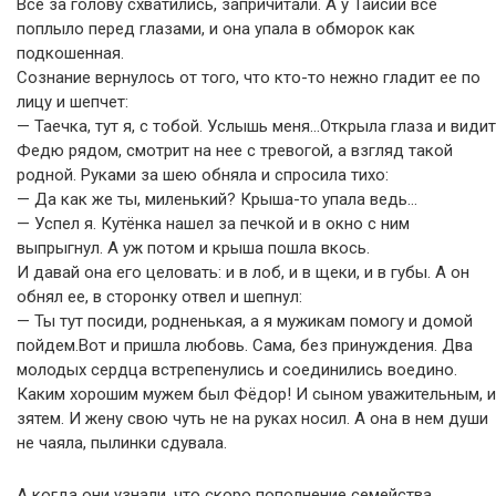
Все за голову схватились, запричитали. А у Таисии все
поплыло перед глазами, и она упала в обморок как
подкошенная.
Сознание вернулось от того, что кто-то нежно гладит ее по
лицу и шепчет:
— Таечка, тут я, с тобой. Услышь меня…Открыла глаза и видит
Федю рядом, смотрит на нее с тревогой, а взгляд такой
родной. Руками за шею обняла и спросила тихо:
— Да как же ты, миленький? Крыша-то упала ведь…
— Успел я. Кутёнка нашел за печкой и в окно с ним
выпрыгнул. А уж потом и крыша пошла вкось.
И давай она его целовать: и в лоб, и в щеки, и в губы. А он
обнял ее, в сторонку отвел и шепнул:
— Ты тут посиди, родненькая, а я мужикам помогу и домой
пойдем.Вот и пришла любовь. Сама, без принуждения. Два
молодых сердца встрепенулись и соединились воедино.
Каким хорошим мужем был Фёдор! И сыном уважительным, и
зятем. И жену свою чуть не на руках носил. А она в нем души
не чаяла, пылинки сдувала.
А когда они узнали, что скоро пополнение семейства