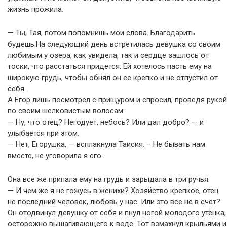
жизнь прожила.
— Ты, Тая, потом попомнишь мои слова. Благодарить
будешь.На следующий день встретилась девушка со своим
любимым у озера, как увидела, так и сердце зашлось от
тоски, что расстаться придется. Ей хотелось пасть ему на
широкую грудь, чтобы обнял он ее крепко и не отпустил от
себя.
А Егор лишь посмотрел с прищуром и спросил, проведя рукой
по своим шелковистым волосам:
— Ну, что отец? Негодует, небось? Или дал добро? — и
улыбается при этом.
— Нет, Егорушка, — всплакнула Таисия. – Не бывать нам
вместе, не уговорила я его…
Она все же припала ему на грудь и зарыдала в три ручья.
— И чем же я не гожусь в женихи? Хозяйство крепкое, отец
не последний человек, любовь у нас. Или это все не в счёт?
Он отодвинул девушку от себя и пнул ногой молодого утёнка,
осторожно вышагивающего к воде. Тот взмахнул крыльями и