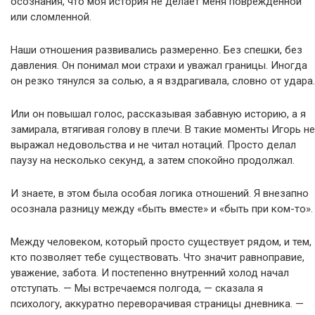
осознания, что моя история не делает меня поврежденной
или сломленной.
Наши отношения развивались размеренно. Без спешки, без
давления. Он понимал мои страхи и уважал границы. Иногда
он резко тянулся за солью, а я вздрагивала, словно от удара.
Или он повышал голос, рассказывая забавную историю, а я
замирала, втягивая голову в плечи. В такие моменты Игорь не
выражал недовольства и не читал нотаций. Просто делал
паузу на несколько секунд, а затем спокойно продолжал.
И знаете, в этом была особая логика отношений. Я внезапно
осознала разницу между «быть вместе» и «быть при ком-то».
Между человеком, который просто существует рядом, и тем,
кто позволяет тебе существовать. Что значит равноправие,
уважение, забота. И постепенно внутренний холод начал
отступать. — Мы встречаемся полгода, — сказала я
психологу, аккуратно переворачивая страницы дневника. —