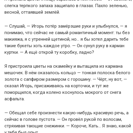
слегка терпкого запаха защипало в глазах. Пахло зеленью,
весной, оттаявшей землёй.
— Слушай, — Игорь потёр замёрзшие руки и улыбнулся, — я
понимаю, что сейчас не самый романтичный момент: ты без
макияжа, я с утренней щетиной, но… я бы хотел дарить тебе
такие букеты хоть каждое утро. — Он сунул руку в карман
куртки. — А ещё открой ту коробку, ладно?
Я пристроила цветы на скамейку и вытащила из кармана
мешочек. В нём оказалось кольцо — тонкая полоска белого
золота с сапфиром размером с горошину. — Чёрт, ну вот, —
сказал Игорь, присаживаясь на корточки, и тут же
поморщился, когда колено коснулось мокрого от снега
асфальта.
— Обещал себе произнести какую-нибудь красивую речь, а
сейчас в голове пустота. — Он провёл рукой по волосам,
стряхивая тающие снежинки. — Короче, Кать… Я знаю, какой
у тебя был опыт.