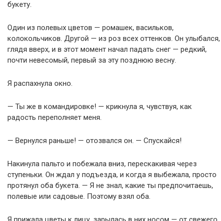
букету.
Один из полевых цветов — ромашек, васильков,
колокольчиков. Другой — из роз всех оттенков. Он улыбался,
глядя вверх, и в этот момент начал падать снег — редкий,
почти невесомый, первый за эту позднюю весну.
Я распахнула окно.
— Ты же в командировке! — крикнула я, чувствуя, как
радость переполняет меня.
— Вернулся раньше! — отозвался он. — Спускайся!
Накинула пальто и побежала вниз, перескакивая через
ступеньки. Он ждал у подъезда, и когда я выбежала, просто
протянул оба букета. — Я не знал, какие ты предпочитаешь,
полевые или садовые. Поэтому взял оба.
Я прижала цветы к лицу, зарылась в них носом — от свежего,