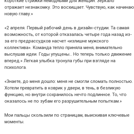
короткие стрижки немодными для женщин. Зеркало
отражает незнакомку. Это восхищает. Чувствую, как начинаю
новую главу.»
«2 апреля. Первый рабочий день в дизайн-студии. Та самая
возможность, от которой отказалась четыре года назад из-
за его предрассудков насчет «излишне мужского
коллектива». Команда тепло приняла меня, внимательно
выслушав идеи. Годы упущены… Но теперь только движение
вперед.» Легкая улыбка тронула губы при взгляде на
психолога.
«Знаете, до меня дошло: меня не смогли сломать полностью.
Хотели превратить в коврик у двери, в тень, в безликую
функцию, но внутри сохранилось нечто подлинное. То, что
оказалось не по зубам его разрушительным попыткам.»
Мои пальцы скользили по страницам, выискивая ключевые
моменты.