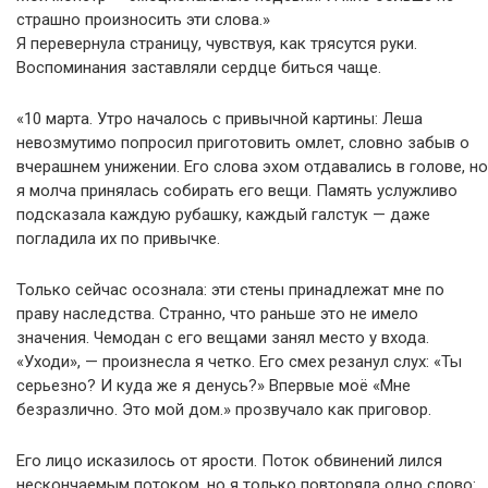
страшно произносить эти слова.»
Я перевернула страницу, чувствуя, как трясутся руки.
Воспоминания заставляли сердце биться чаще.
«10 марта. Утро началось с привычной картины: Леша
невозмутимо попросил приготовить омлет, словно забыв о
вчерашнем унижении. Его слова эхом отдавались в голове, но
я молча принялась собирать его вещи. Память услужливо
подсказала каждую рубашку, каждый галстук — даже
погладила их по привычке.
Только сейчас осознала: эти стены принадлежат мне по
праву наследства. Странно, что раньше это не имело
значения. Чемодан с его вещами занял место у входа.
«Уходи», — произнесла я четко. Его смех резанул слух: «Ты
серьезно? И куда же я денусь?» Впервые моё «Мне
безразлично. Это мой дом.» прозвучало как приговор.
Его лицо исказилось от ярости. Поток обвинений лился
нескончаемым потоком, но я только повторяла одно слово: