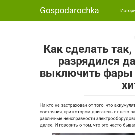
Skip
Gospodarochka
to
Истор
content
Как сделать так,
разрядился д
выключить фары 
хи
Ни кто не застрахован от того, что аккумул
состояния, при котором двигатель от него за
различные неисправности электрооборудова
далее. И говорить о том, что это часто быва