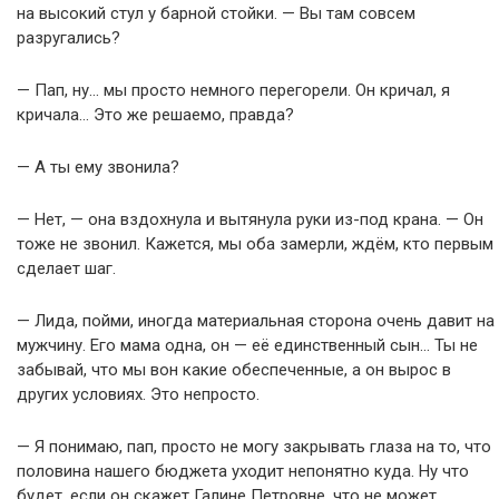
на высокий стул у барной стойки. — Вы там совсем
разругались?
— Пап, ну… мы просто немного перегорели. Он кричал, я
кричала… Это же решаемо, правда?
— А ты ему звонила?
— Нет, — она вздохнула и вытянула руки из-под крана. — Он
тоже не звонил. Кажется, мы оба замерли, ждём, кто первым
сделает шаг.
— Лида, пойми, иногда материальная сторона очень давит на
мужчину. Его мама одна, он — её единственный сын… Ты не
забывай, что мы вон какие обеспеченные, а он вырос в
других условиях. Это непросто.
— Я понимаю, пап, просто не могу закрывать глаза на то, что
половина нашего бюджета уходит непонятно куда. Ну что
будет, если он скажет Галине Петровне, что не может