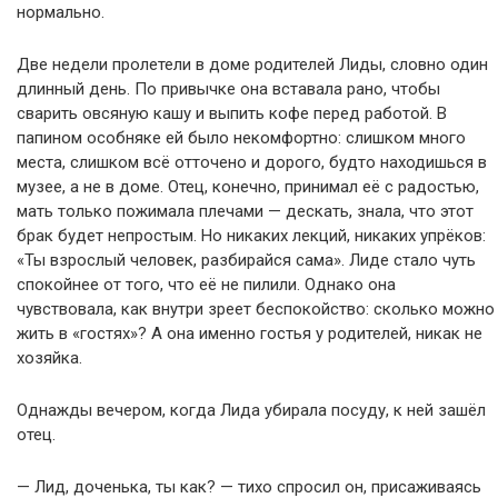
нормально.
Две недели пролетели в доме родителей Лиды, словно один
длинный день. По привычке она вставала рано, чтобы
сварить овсяную кашу и выпить кофе перед работой. В
папином особняке ей было некомфортно: слишком много
места, слишком всё отточено и дорого, будто находишься в
музее, а не в доме. Отец, конечно, принимал её с радостью,
мать только пожимала плечами — дескать, знала, что этот
брак будет непростым. Но никаких лекций, никаких упрёков:
«Ты взрослый человек, разбирайся сама». Лиде стало чуть
спокойнее от того, что её не пилили. Однако она
чувствовала, как внутри зреет беспокойство: сколько можно
жить в «гостях»? А она именно гостья у родителей, никак не
хозяйка.
Однажды вечером, когда Лида убирала посуду, к ней зашёл
отец.
— Лид, доченька, ты как? — тихо спросил он, присаживаясь