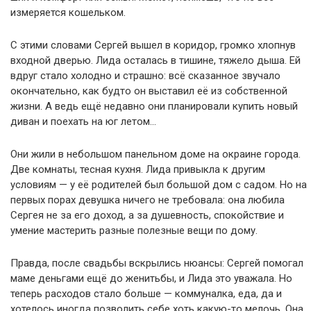
измеряется кошельком.
С этими словами Сергей вышел в коридор, громко хлопнув
входной дверью. Лида осталась в тишине, тяжело дыша. Ей
вдруг стало холодно и страшно: всё сказанное звучало
окончательно, как будто он выставил её из собственной
жизни. А ведь ещё недавно они планировали купить новый
диван и поехать на юг летом…
Они жили в небольшом панельном доме на окраине города.
Две комнаты, тесная кухня. Лида привыкла к другим
условиям — у её родителей был большой дом с садом. Но на
первых порах девушка ничего не требовала: она любила
Сергея не за его доход, а за душевность, спокойствие и
умение мастерить разные полезные вещи по дому.
Правда, после свадьбы вскрылись нюансы: Сергей помогал
маме деньгами ещё до женитьбы, и Лида это уважала. Но
теперь расходов стало больше — коммуналка, еда, да и
хотелось иногда позволить себе хоть какую-то мелочь. Она