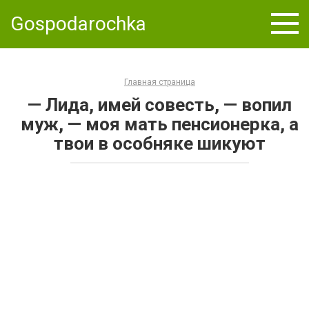
Skip
Gospodarochka
to
content
Главная страница
— Лида, имей совесть, — вопил
муж, — моя мать пенсионерка, а
твои в особняке шикуют