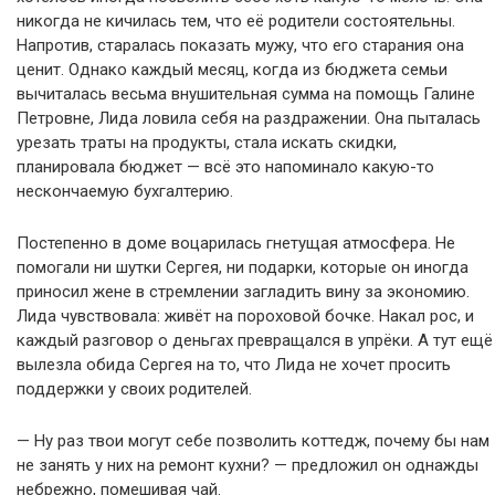
никогда не кичилась тем, что её родители состоятельны.
Напротив, старалась показать мужу, что его старания она
ценит. Однако каждый месяц, когда из бюджета семьи
вычиталась весьма внушительная сумма на помощь Галине
Петровне, Лида ловила себя на раздражении. Она пыталась
урезать траты на продукты, стала искать скидки,
планировала бюджет — всё это напоминало какую-то
нескончаемую бухгалтерию.
Постепенно в доме воцарилась гнетущая атмосфера. Не
помогали ни шутки Сергея, ни подарки, которые он иногда
приносил жене в стремлении загладить вину за экономию.
Лида чувствовала: живёт на пороховой бочке. Накал рос, и
каждый разговор о деньгах превращался в упрёки. А тут ещё
вылезла обида Сергея на то, что Лида не хочет просить
поддержки у своих родителей.
— Ну раз твои могут себе позволить коттедж, почему бы нам
не занять у них на ремонт кухни? — предложил он однажды
небрежно, помешивая чай.