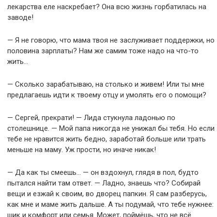
лекарства еле наскребает? Она всю жизнь горбатилась на
заводе!
— Я не говорю, что мама твоя не заслуживает поддержки, но
половина зарплаты? Нам же самим тоже надо на что-то
жить…
— Сколько зарабатываю, на столько и живем! Или ты мне
предлагаешь идти к твоему отцу и умолять его о помощи?
— Сергей, прекрати! — Лида стукнула ладонью по
столешнице. — Мой папа никогда не унижал бы тебя. Но если
тебе не нравится жить бедно, заработай больше или трать
меньше на маму. Уж прости, но иначе никак!
— Да как ты смеешь… — он вздохнул, глядя в пол, будто
пытался найти там ответ. — Ладно, знаешь что? Собирай
вещи и езжай к своим, во дворец папкин. Я сам разберусь,
как мне и маме жить дальше. А ты подумай, что тебе нужнее:
шик и комфорт или семья. Может, поймёшь, что не всё