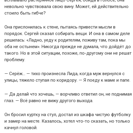
всплывало растерянное лицо Сергея, обида в голосе, она
невольно чувствовала свою вину. Может, ей действительно
стоило быть гибче?
Она прислонилась к стене, пытаясь привести мысли в
порядок. Сергей сказал собирать вещи. И она в самом деле
решилась: «Ладно, уеду к родителям, поживу там, пока мы
оба не остынем». Никогда прежде не думала, что дойдёт до
такого. Но в этой ситуации, похоже, по-другому они не решат
проблему.
— Серёж… — тихо произнесла Лида, когда муж вернулся с
улицы, тяжело ступая по коридору. — Я поеду к маме и папе.
— Да делай что хочешь, — ворчливо ответил он, не поднимая
глаз. — Всё равно не вижу другого выхода.
Он бросил куртку на стул, достал из шкафа чистую футболку
и замер на месте. Казалось, хотел что-то сказать, но только
качнул головой.