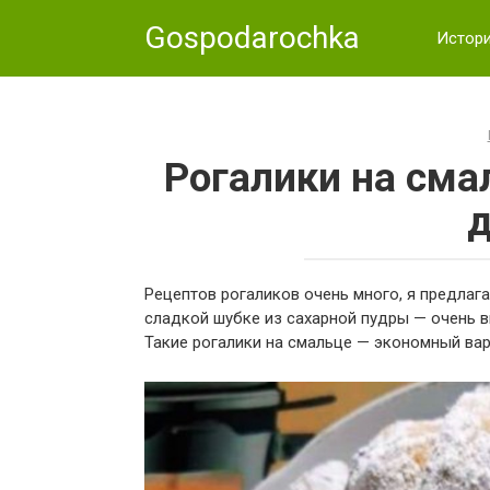
Skip
Gospodarochka
to
Истор
content
Рогалики на сма
д
Рецептов рогаликов очень много, я предлага
сладкой шубке из сахарной пудры — очень в
Такие рогалики на смальце — экономный вари