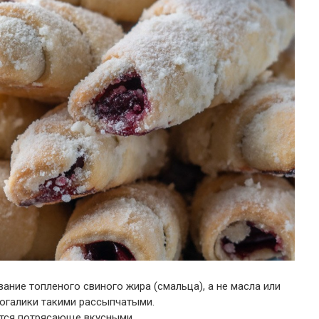
ание топленого свиного жира (смальца), а не масла или
рогалики такими рассыпчатыми.
ются потрясающе вкусными.