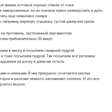
е вишни, которые хорошо стекли от сока.
 замороженные, но их сначала нужно разморозить и дать
ыпать еще немножко сахара.
, например вареную сгущенку, густой джем или орехи.
на противень, застеленный пергаментом.
ечем приблизительно 30 минут.
ваем в миску и посыпаем сахарной пудрой.
и тоже посыпаем пудрой. Так посыпаем все рогалики.
адываем на доску и даем им остыть.
ыми и нежными. В них прекрасно сочетается кислая
торое в разломе немного напоминает слоеное. И это все
роятно вкусно.