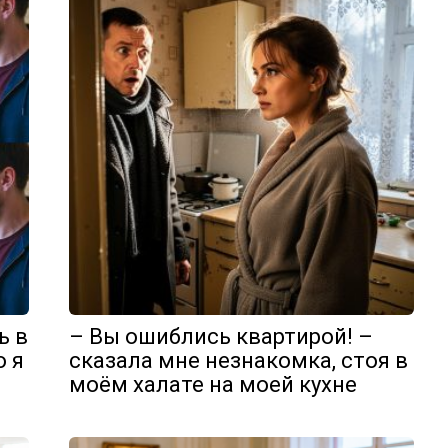
ь в
– Вы ошиблись квартирой! –
о я
сказала мне незнакомка, стоя в
моём халате на моей кухне