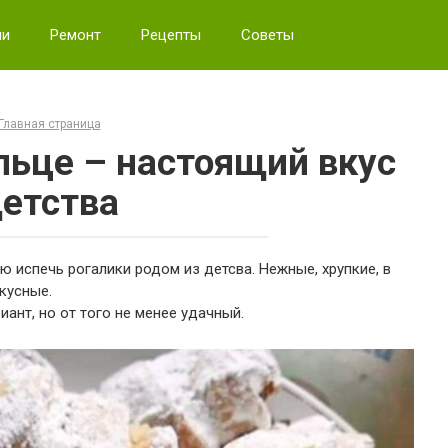
ии
Ремонт
Рецепты
Советы
Главная страница
льце – настоящий вкус
етства
ю испечь рогалики родом из детсва. Нежные, хрупкие, в
кусные.
ант, но от того не менее удачный.