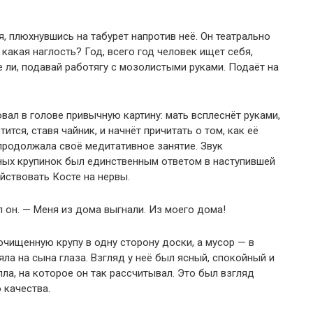
, плюхнувшись на табурет напротив неё. Он театрально
какая наглость? Год, всего год человек ищет себя,
те ли, подавай работягу с мозолистыми руками. Подаёт на
вал в голове привычную картину: мать всплеснёт руками,
ится, ставя чайник, и начнёт причитать о том, как её
продолжала своё медитативное занятие. Звук
ых крупинок был единственным ответом в наступившей
йствовать Косте на нервы.
он. — Меня из дома выгнали. Из моего дома!
очищенную крупу в одну сторону доски, а мусор — в
яла на сына глаза. Взгляд у неё был ясный, спокойный и
ла, на которое он так рассчитывал. Это был взгляд
 качества.