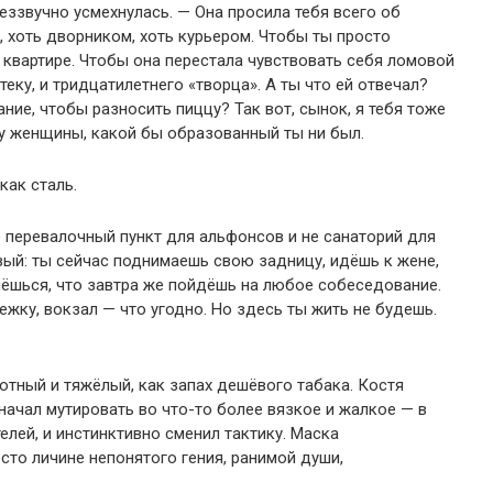
еззвучно усмехнулась. — Она просила тебя всего об
, хоть дворником, хоть курьером. Чтобы ты просто
квартире. Чтобы она перестала чувствовать себя ломовой
теку, и тридцатилетнего «творца». А ты что ей отвечал?
ние, чтобы разносить пиццу? Так вот, сынок, я тебя тоже
 у женщины, какой бы образованный ты ни был.
как сталь.
 перевалочный пункт для альфонсов и не санаторий для
рвый: ты сейчас поднимаешь свою задницу, идёшь к жене,
нёшься, что завтра же пойдёшь на любое собеседование.
жку, вокзал — что угодно. Но здесь ты жить не будешь.
лотный и тяжёлый, как запах дешёвого табака. Костя
, начал мутировать во что-то более вязкое и жалкое — в
елей, и инстинктивно сменил тактику. Маска
сто личине непонятого гения, ранимой души,