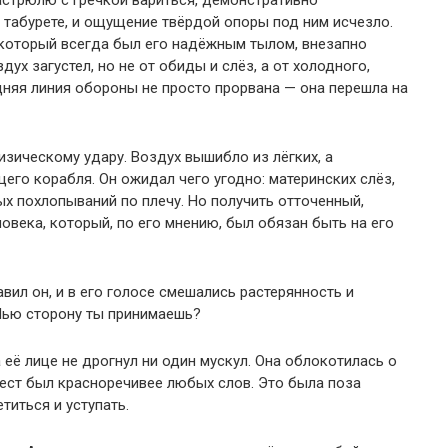
кастрюлю с гречкой вариться, демонстративно
а табурете, и ощущение твёрдой опоры под ним исчезло.
 который всегда был его надёжным тылом, внезапно
ух загустел, но не от обиды и слёз, а от холодного,
едняя линия обороны не просто прорвана — она перешла на
изическому удару. Воздух вышибло из лёгких, а
его корабля. Он ожидал чего угодно: материнских слёз,
ых похлопываний по плечу. Но получить отточенный,
овека, который, по его мнению, был обязан быть на его
вил он, и в его голосе смешались растерянность и
 Чью сторону ты принимаешь?
 её лице не дрогнул ни один мускул. Она облокотилась о
 жест был красноречивее любых слов. Это была поза
титься и уступать.