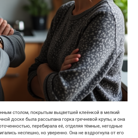
онным столом, покрытым выцветшей клеёнкой в мелкий
чной доске была рассыпана горка гречневой крупы, и она
оточенностью, перебирала её, отделяя тёмные, негодные
игались неспешно, но уверенно. Она не вздрогнула от его