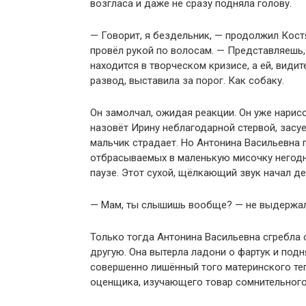
возгласа и даже не сразу подняла голову.
— Говорит, я бездельник, — продолжил Костя
провёл рукой по волосам. — Представляешь, 
находится в творческом кризисе, а ей, види
развод, выставила за порог. Как собаку.
Он замолчал, ожидая реакции. Он уже нарисо
назовёт Ирину неблагодарной стервой, засует
мальчик страдает. Но Антонина Васильевна 
отбрасываемых в маленькую мисочку негодн
паузе. Этот сухой, щёлкающий звук начал де
— Мам, ты слышишь вообще? — не выдержал 
Только тогда Антонина Васильевна сгребла 
другую. Она вытерла ладони о фартук и подн
совершенно лишённый того материнского теп
оценщика, изучающего товар сомнительного