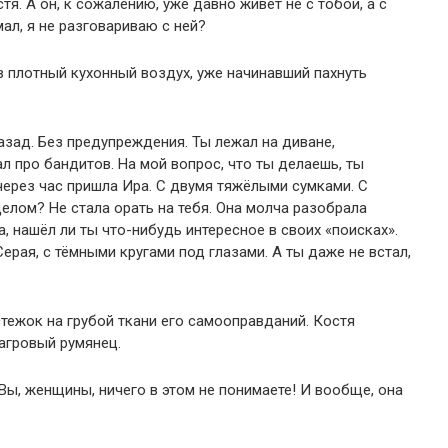
я. А он, к сожалению, уже давно живёт не с тобой, а с
мал, я не разговариваю с ней?
в плотный кухонный воздух, уже начинавший пахнуть
азад. Без предупреждения. Ты лежал на диване,
ал про бандитов. На мой вопрос, что ты делаешь, ты
через час пришла Ира. С двумя тяжёлыми сумками. С
елом? Не стала орать на тебя. Она молча разобрала
а, нашёл ли ты что-нибудь интересное в своих «поисках».
ерая, с тёмными кругами под глазами. А ты даже не встал,
тежок на грубой ткани его самооправданий. Костя
багровый румянец.
Вы, женщины, ничего в этом не понимаете! И вообще, она