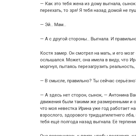
— Как это тебя жена из дому выгнала, сынок
переехать, то зря! Я тебя назад домой не пу
— Эй… Мам…
— А с другой стороны… Выгнала. И правильн
Костя замер. Он смотрел на мать, и его моз
ослышался. Может, она имела в виду, что Ир
моргнул, пытаясь перезагрузить реальность, 
— В смысле, правильно? Ты сейчас серьёзно
— А здесь нет сторон, сынок, — Антонина Ва
движения были такими же размеренными и ок
что моя невестка Ирина уже год работает на
взрослого, здорового тридцатилетнего лба, 
тебя ещё полгода назад выгнала. Её терпен