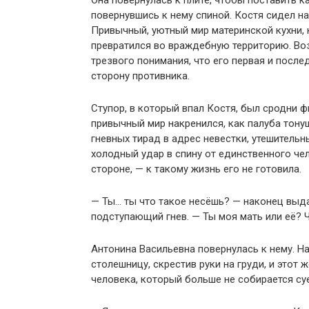
Она повернулась к плите, чтобы поставить 
повернувшись к нему спиной. Костя сидел н
Привычный, уютный мир материнской кухни,
превратился во враждебную территорию. Возд
трезвого понимания, что его первая и посл
сторону противника.
Ступор, в который впал Костя, был сродни ф
привычный мир накренился, как палуба тонущ
гневных тирад в адрес невестки, утешительн
холодный удар в спину от единственного чел
стороне, — к такому жизнь его не готовила.
— Ты… ты что такое несёшь? — наконец выда
подступающий гнев. — Ты моя мать или её?
Антонина Васильевна повернулась к нему. На
столешницу, скрестив руки на груди, и этот
человека, который больше не собирается суе