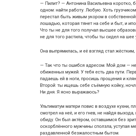
— Пилит? — Антонина Васильевна коротко, б
одном: найти работу. Любую. Хоть грузчиком
перестал быть живым укором в собственной 
лошадью, которая тянет на себе и быт, и ипо
Что ты не для того получал высшее образова
не для того растила, чтобы ты сидел на шее
Она выпрямилась, и её взгляд стал жёстким, 
— Так что ты ошибся адресом. Мой дом — не
обиженных мужей. У тебя есть два пути. Пе
падаешь ей в ноги, просишь прощения и кля
Второй: ты ищешь себе съёмную койку, ночле
Ни дня. Я ясно выражаюсь?
Ультиматум матери повис в воздухе кухни, п
смотрел на неё, и его гнев, не найдя выхода
обиду. Он был актёром, оставшимся без зрит
оскорблённого мужчины сползла, уступая ме
раздавленной безжалостным бытом.