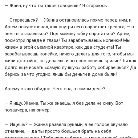
— Жанн, ну что ты такое говоришь? Я стараюсь…
— Стараешься? — Жанна остановилась прямо перед ним, и
Артем почувствовал, как внутри него нарастает тревога, — в
чем ты стараешься? Под мамину юбку спрятаться? Артем,
посмотри правде в глаза! Ты зарабатываешь копейки! Мы
живем в этой съемной квартире, как два студента! Ты
зарабатываешь копейки, ничего делать для того, чтобы мы
жили достойно, не делаешь и во всем винишь кризис! Ты как
долго еще искать «самую лучшую» работу собираешься? Да
берись за что угодно, лишь бы деньги в доме были!
Артему стало обидно. Чего она, в самом деле?
— Я ищу, Жанна. Ты же знаешь, я без дела не сижу. Вот
позавчера, например…
— Ищешь? — Жанна развела руками, в ее голосе звучало
отчаяние, — да ты просто боишься брать на себя
ответственность! Тебе проще бегать к маме с папой, чтобы