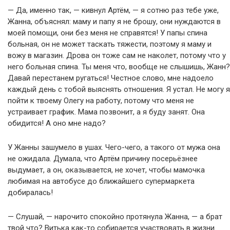
— Да, именно так, — кивнул Артём, — я сотню раз тебе уже,
Жанна, объяснял: маму и папу я не брошу, они нуждаются в
моей помощи, они без меня не справятся! У папы спина
больная, он не может таскать тяжести, поэтому я маму и
вожу в магазин. Дрова он тоже сам не наколет, потому что у
него больная спина. Ты меня что, вообще не слышишь, Жанн?
Давай перестанем ругаться! Честное слово, мне надоело
каждый день с тобой выяснять отношения. Я устал. Не могу я
пойти к твоему Олегу на работу, потому что меня не
устраивает график. Мама позвонит, а я буду занят. Она
обидится! А оно мне надо?
У Жанны зашумело в ушах. Чего-чего, а такого от мужа она
не ожидала. Думала, что Артём причину посерьёзнее
выдумает, а он, оказывается, не хочет, чтобы мамочка
любимая на автобусе до ближайшего супермаркета
добиралась!
— Слушай, — нарочито спокойно протянула Жанна, — а брат
твой что? Витька как-то собирается участвовать в жизни