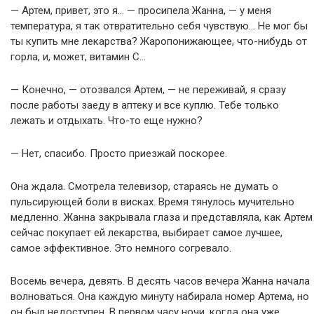
— Артем, привет, это я… — просипела Жанна, — у меня
температура, я так отвратительно себя чувствую… Не мог бы
ты купить мне лекарства? Жаропонижающее, что-нибудь от
горла, и, может, витамин С…
— Конечно, — отозвался Артем, — не переживай, я сразу
после работы заеду в аптеку и все куплю. Тебе только
лежать и отдыхать. Что-то еще нужно?
— Нет, спасибо. Просто приезжай поскорее.
Она ждала. Смотрела телевизор, стараясь не думать о
пульсирующей боли в висках. Время тянулось мучительно
медленно. Жанна закрывала глаза и представляла, как Артем
сейчас покупает ей лекарства, выбирает самое лучшее,
самое эффективное. Это немного согревало.
Восемь вечера, девять. В десять часов вечера Жанна начала
волноваться. Она каждую минуту набирала номер Артема, но
он был недоступен. В первом часу ночи, когда она уже