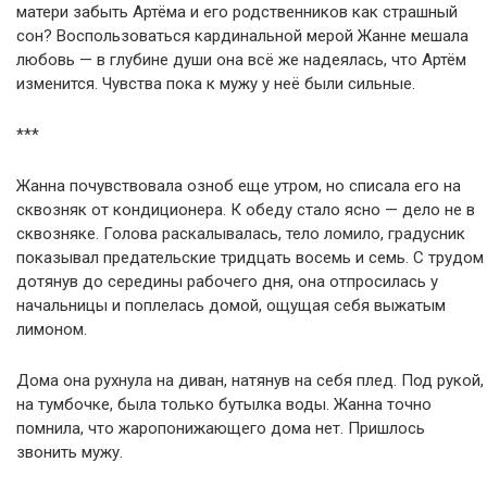
матери забыть Артёма и его родственников как страшный
сон? Воспользоваться кардинальной мерой Жанне мешала
любовь — в глубине души она всё же надеялась, что Артём
изменится. Чувства пока к мужу у неё были сильные.
***
Жанна почувствовала озноб еще утром, но списала его на
сквозняк от кондиционера. К обеду стало ясно — дело не в
сквозняке. Голова раскалывалась, тело ломило, градусник
показывал предательские тридцать восемь и семь. С трудом
дотянув до середины рабочего дня, она отпросилась у
начальницы и поплелась домой, ощущая себя выжатым
лимоном.
Дома она рухнула на диван, натянув на себя плед. Под рукой,
на тумбочке, была только бутылка воды. Жанна точно
помнила, что жаропонижающего дома нет. Пришлось
звонить мужу.