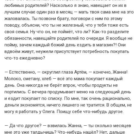
любимых родителей? Насколько я знаю, навещает он их в
лучшем случае один раз в месяц — мать твоя сама мне на это
жаловалась. Ты позвони брату, поговори с ним по этому
поводу, объясни, что ты не железный, что у тебя тоже есть
своя семья. Ну что он, не поймёт, что ли? Как-то разделите
обязанности, навещайте родителей по очереди. Я вообще не
пойму, зачем каждый божий день ездить в магазин?! Они
вдвоём живут, неужели присутствует потребность покупать
что-то ежедневно?
— Естественно, — округлил глаза Артём, — конечно, Жанна!
Молоко, сметану, хлеб — всё это мама покупает каждый
день. Она никогда не берёт впрок, чтобы продукты не
портились. С вечера продумывает меню на следующий день
и ездит покупает по списку. По мне, так очень рационально,
деньги экономятся, ничего лишнего не тратится. В общем, не
могу я работать у Олега. Поищу себе что-нибудь другое.
— Да что другое? — взвилась Жанна, — ты сколько месяцев
мне это уже талдычишь? Что-нибудь нашёл? Нет, дальше