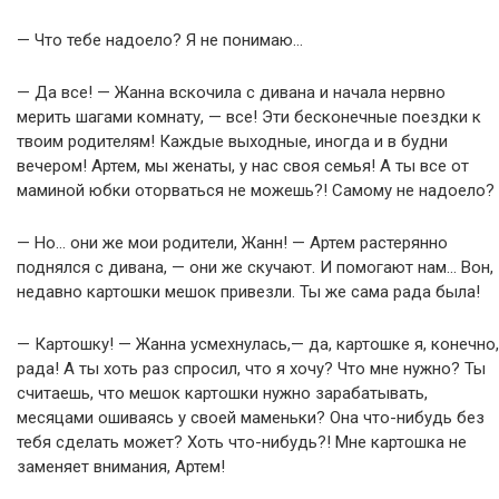
— Что тебе надоело? Я не понимаю…
— Да все! — Жанна вскочила с дивана и начала нервно
мерить шагами комнату, — все! Эти бесконечные поездки к
твоим родителям! Каждые выходные, иногда и в будни
вечером! Артем, мы женаты, у нас своя семья! А ты все от
маминой юбки оторваться не можешь?! Самому не надоело?
— Но… они же мои родители, Жанн! — Артем растерянно
поднялся с дивана, — они же скучают. И помогают нам… Вон,
недавно картошки мешок привезли. Ты же сама рада была!
— Картошку! — Жанна усмехнулась,— да, картошке я, конечно,
рада! А ты хоть раз спросил, что я хочу? Что мне нужно? Ты
считаешь, что мешок картошки нужно зарабатывать,
месяцами ошиваясь у своей маменьки? Она что-нибудь без
тебя сделать может? Хоть что-нибудь?! Мне картошка не
заменяет внимания, Артем!