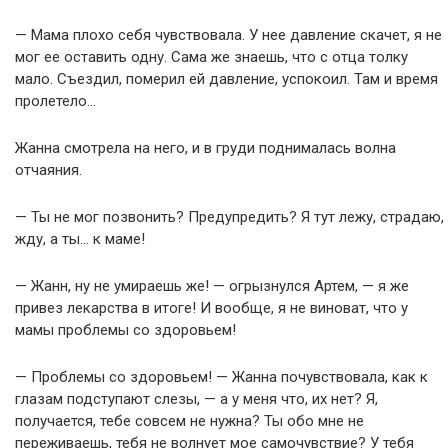
— Мама плохо себя чувствовала. У нее давление скачет, я не
мог ее оставить одну. Сама же знаешь, что с отца толку
мало. Съездил, померил ей давление, успокоил. Там и время
пролетело…
Жанна смотрела на него, и в груди поднималась волна
отчаяния.
— Ты не мог позвонить? Предупредить? Я тут лежу, страдаю,
жду, а ты… к маме!
— Жанн, ну не умираешь же! — огрызнулся Артем, — я же
привез лекарства в итоге! И вообще, я не виноват, что у
мамы проблемы со здоровьем!
— Проблемы со здоровьем! — Жанна почувствовала, как к
глазам подступают слезы, — а у меня что, их нет? Я,
получается, тебе совсем не нужна? Ты обо мне не
переживаешь, тебя не волнует мое самочувствие? У тебя