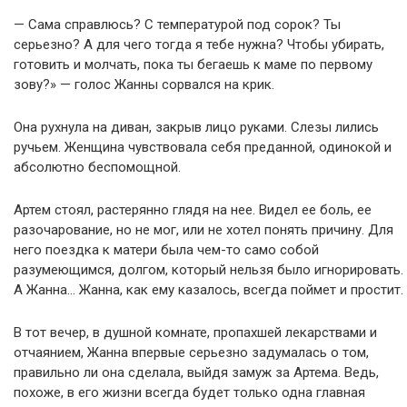
— Сама справлюсь? С температурой под сорок? Ты
серьезно? А для чего тогда я тебе нужна? Чтобы убирать,
готовить и молчать, пока ты бегаешь к маме по первому
зову?» — голос Жанны сорвался на крик.
Она рухнула на диван, закрыв лицо руками. Слезы лились
ручьем. Женщина чувствовала себя преданной, одинокой и
абсолютно беспомощной.
Артем стоял, растерянно глядя на нее. Видел ее боль, ее
разочарование, но не мог, или не хотел понять причину. Для
него поездка к матери была чем-то само собой
разумеющимся, долгом, который нельзя было игнорировать.
А Жанна… Жанна, как ему казалось, всегда поймет и простит.
В тот вечер, в душной комнате, пропахшей лекарствами и
отчаянием, Жанна впервые серьезно задумалась о том,
правильно ли она сделала, выйдя замуж за Артема. Ведь,
похоже, в его жизни всегда будет только одна главная