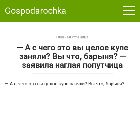
Skip
Gospodarochka
to
content
Главная страница
— А с чего это вы целое купе
заняли? Вы что, барыня? —
заявила наглая попутчица
— А с чего это вы целое купе заняли? Вы что, барыня?