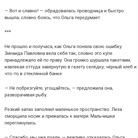
— Вот и славно! — обрадовалась проводница и быстро
вышла, словно боясь, что Ольга передумает.
***
Не прошло и получаса, как Ольга поняла свою ошибку.
Зинаида Павловна вела себя так, словно это купе
принадлежало ей по праву. Она громко шуршала пакетами,
извлекая оттуда завёрнутую в газету селёдку, чёрный хлеб и
что-то в стеклянной банке.
— Не побрезгуйте, угощайтесь, — предложила она,
разворачивая рыбу.
Резкий запах заполнил маленькое пространство. Лиза
сморщила носик и прижалась к матери. Мальчишки
переглянулись.
— Спасибо, мы уже поели, — вежливо отказалась Ольга.