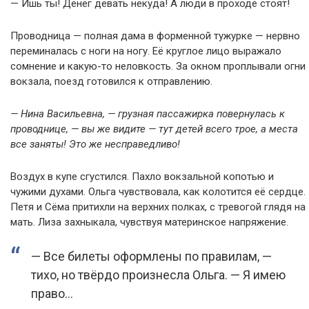
— Ишь ты! Денег девать некуда! А люди в проходе стоят!
Проводница — полная дама в форменной тужурке — нервно
переминалась с ноги на ногу. Её круглое лицо выражало
сомнение и какую-то неловкость. За окном проплывали огни
вокзала, поезд готовился к отправлению.
— Нина Васильевна, — грузная пассажирка повернулась к
проводнице, — вы же видите — тут детей всего трое, а места
все заняты! Это же несправедливо!
Воздух в купе сгустился. Пахло вокзальной копотью и
чужими духами. Ольга чувствовала, как колотится её сердце.
Петя и Сёма притихли на верхних полках, с тревогой глядя на
мать. Лиза захныкала, чувствуя материнское напряжение.
— Все билеты оформлены по правилам, —
тихо, но твёрдо произнесла Ольга. — Я имею
право…