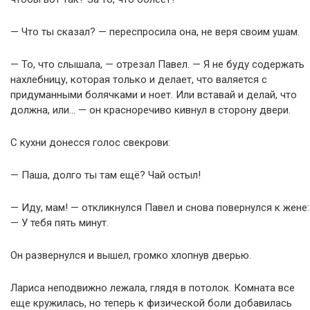
— Что ты сказал? — переспросила она, не веря своим ушам.
— То, что слышала, — отрезал Павел. — Я не буду содержать
нахлебницу, которая только и делает, что валяется с
придуманными болячками и ноет. Или вставай и делай, что
должна, или… — он красноречиво кивнул в сторону двери.
С кухни донесся голос свекрови:
— Паша, долго ты там ещё? Чай остыл!
— Иду, мам! — откликнулся Павел и снова повернулся к жене:
— У тебя пять минут.
Он развернулся и вышел, громко хлопнув дверью.
Лариса неподвижно лежала, глядя в потолок. Комната все
еще кружилась, но теперь к физической боли добавилась