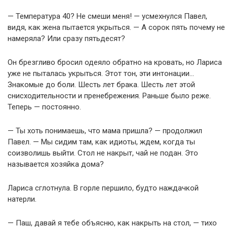
— Температура 40? Не смеши меня! — усмехнулся Павел,
видя, как жена пытается укрыться. — А сорок пять почему не
намеряла? Или сразу пятьдесят?
Он брезгливо бросил одеяло обратно на кровать, но Лариса
уже не пыталась укрыться. Этот тон, эти интонации…
Знакомые до боли. Шесть лет брака. Шесть лет этой
снисходительности и пренебрежения. Раньше было реже.
Теперь — постоянно.
— Ты хоть понимаешь, что мама пришла? — продолжил
Павел. — Мы сидим там, как идиоты, ждем, когда ты
соизволишь выйти. Стол не накрыт, чай не подан. Это
называется хозяйка дома?
Лариса сглотнула. В горле першило, будто наждачкой
натерли.
— Паш, давай я тебе объясню, как накрыть на стол, — тихо