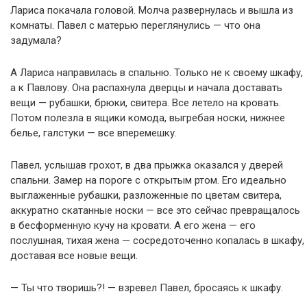
Лариса покачала головой. Молча развернулась и вышла из
комнаты. Павел с матерью переглянулись — что она
задумала?
А Лариса направилась в спальню. Только не к своему шкафу,
а к Павлову. Она распахнула дверцы и начала доставать
вещи — рубашки, брюки, свитера. Все летело на кровать.
Потом полезла в ящики комода, выгребая носки, нижнее
белье, галстуки — все вперемешку.
Павел, услышав грохот, в два прыжка оказался у дверей
спальни. Замер на пороге с открытым ртом. Его идеально
выглаженные рубашки, разложенные по цветам свитера,
аккуратно скатанные носки — все это сейчас превращалось
в бесформенную кучу на кровати. А его жена — его
послушная, тихая жена — сосредоточенно копалась в шкафу,
доставая все новые вещи.
— Ты что творишь?! — взревел Павел, бросаясь к шкафу.