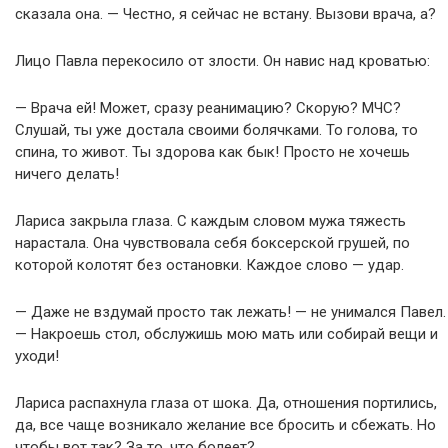
сказала она. — Честно, я сейчас не встану. Вызови врача, а?
Лицо Павла перекосило от злости. Он навис над кроватью:
— Врача ей! Может, сразу реанимацию? Скорую? МЧС?
Слушай, ты уже достала своими болячками. То голова, то
спина, то живот. Ты здорова как бык! Просто не хочешь
ничего делать!
Лариса закрыла глаза. С каждым словом мужа тяжесть
нарастала. Она чувствовала себя боксерской грушей, по
которой колотят без остановки. Каждое слово — удар.
— Даже не вздумай просто так лежать! — не унимался Павел.
— Накроешь стол, обслужишь мою мать или собирай вещи и
уходи!
Лариса распахнула глаза от шока. Да, отношения портились,
да, все чаще возникало желание все бросить и сбежать. Но
чтобы вот так? За то, что болеет?