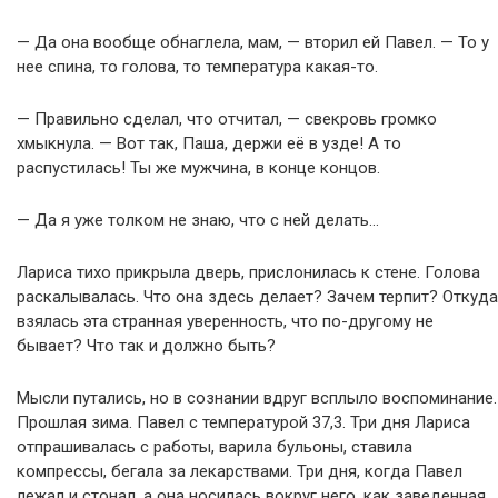
— Да она вообще обнаглела, мам, — вторил ей Павел. — То у
нее спина, то голова, то температура какая-то.
— Правильно сделал, что отчитал, — свекровь громко
хмыкнула. — Вот так, Паша, держи её в узде! А то
распустилась! Ты же мужчина, в конце концов.
— Да я уже толком не знаю, что с ней делать…
Лариса тихо прикрыла дверь, прислонилась к стене. Голова
раскалывалась. Что она здесь делает? Зачем терпит? Откуда
взялась эта странная уверенность, что по-другому не
бывает? Что так и должно быть?
Мысли путались, но в сознании вдруг всплыло воспоминание.
Прошлая зима. Павел с температурой 37,3. Три дня Лариса
отпрашивалась с работы, варила бульоны, ставила
компрессы, бегала за лекарствами. Три дня, когда Павел
лежал и стонал, а она носилась вокруг него, как заведенная.