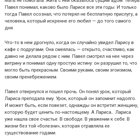
Мать не помогала. Жить с ней оказалось сущим адом. Теперь
Павел понимал, каково было Ларисе все эти годы. И только
тогда Павел осознал, что потерял не бесплатную прислугу, а
человека, который искренне его любил — до того самого
дня.
Что-то в нем дрогнуло, когда он случайно увидел Ларису в
кафе с подругами. Она смеялась — открыто, счастливо, как
давно не делала рядом с ним. Павел смотрел на нее через
витрину и понимал одну простую истину: он разрушил то, что
могло быть прекрасным. Своими руками, своим эгоизмом,
своим пренебрежением.
Павел отвернулся и пошел прочь. Он понял урок, который
Лариса преподала ему. Урок, который он запомнит надолго.
И может быть, если повезет, однажды он встретит женщину,
которую будет ценить по-настоящему. А Лариса… Лариса
уже нашла свое счастье. В свободе. В уважении к себе. В
жизни без той «болезни», которая отравляла ее
существование годами.