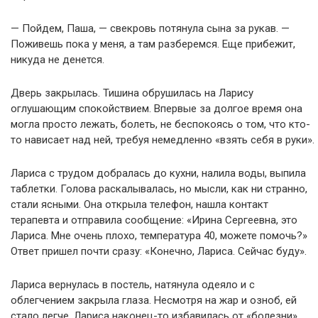
— Пойдем, Паша, — свекровь потянула сына за рукав. —
Поживешь пока у меня, а там разберемся. Еще прибежит,
никуда не денется.
Дверь закрылась. Тишина обрушилась на Ларису
оглушающим спокойствием. Впервые за долгое время она
могла просто лежать, болеть, не беспокоясь о том, что кто-
то нависает над ней, требуя немедленно «взять себя в руки».
Лариса с трудом добралась до кухни, налила воды, выпила
таблетки. Голова раскалывалась, но мысли, как ни странно,
стали ясными. Она открыла телефон, нашла контакт
терапевта и отправила сообщение: «Ирина Сергеевна, это
Лариса. Мне очень плохо, температура 40, можете помочь?»
Ответ пришел почти сразу: «Конечно, Лариса. Сейчас буду».
Лариса вернулась в постель, натянула одеяло и с
облегчением закрыла глаза. Несмотря на жар и озноб, ей
стало легче. Лариса наконец-то избавилась от «болезни»,