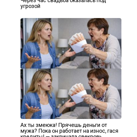
Через час свадьба оказалась под
угрозой
Ах ты змеюка! Прячешь деньги от
мужа? Пока он работает на износ, гася
кредиты! — закричала свекровь,