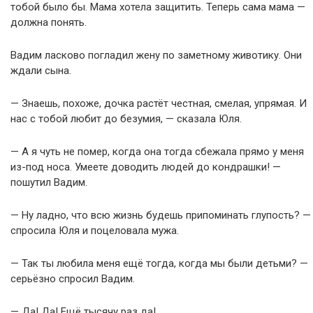
тобой было бы. Мама хотела защитить. Теперь сама мама —
должна понять.
Вадим ласково погладил жену по заметному животику. Они
ждали сына.
— Знаешь, похоже, дочка растёт честная, смелая, упрямая. И
нас с тобой любит до безумия, — сказала Юля.
— А я чуть не помер, когда она тогда сбежала прямо у меня
из-под носа. Умеете доводить людей до кондрашки! —
пошутил Вадим.
— Ну ладно, что всю жизнь будешь припоминать глупость? —
спросила Юля и поцеловала мужа.
— Так ты любила меня ещё тогда, когда мы были детьми? —
серьёзно спросил Вадим.
— Да! Да! Ещё тысячу раз да!